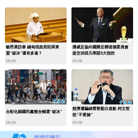
敏昂萊訪泰 緬甸現政府距與東
挪威足協向國際足聯道德委員會
盟“破冰”還有多遠？
提交涉因凡蒂諾3大指控
08-08
08-08
慈濟遭騙綠營要藍白道歉 柯文哲
台彰化縣國民黨整合輔選“破冰”
批“不要臉”
08-08
08-08