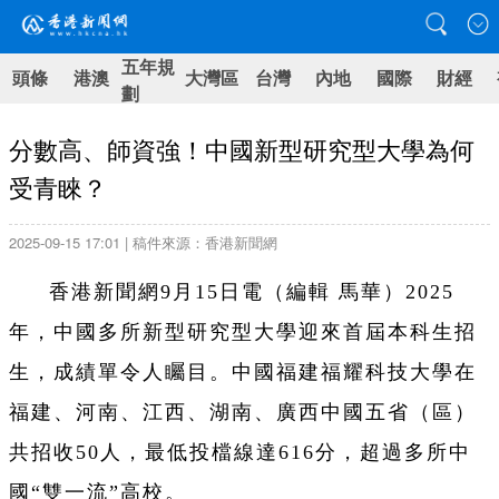
五年規
頭條
港澳
大灣區
台灣
內地
國際
財經
劃
分數高、師資強！中國新型研究型大學為何
受青睞？
2025-09-15 17:01 | 稿件來源：香港新聞網
香港新聞網9月15日電（編輯 馬華）2025
年，中國多所新型研究型大學迎來首屆本科生招
生，成績單令人矚目。中國福建福耀科技大學在
福建、河南、江西、湖南、廣西中國五省（區）
共招收50人，最低投檔線達616分，超過多所中
國“雙一流”高校。