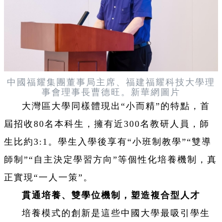
中國
福耀集團董事局主席、福建福耀科技大學理
事會理事長曹德旺。新華網圖片
大灣區大學同樣體現出“小而精”的特點，首
屆招收80名本科生，擁有近300名教研人員，師
生比約3:1。學生入學後享有“小班制教學”“雙導
師制”“自主決定學習方向”等個性化培養機制，真
正實現“一人一策”。
貫通培養、雙學位機制，塑造複合型人才
培養模式的創新是這些中國大學最吸引學生