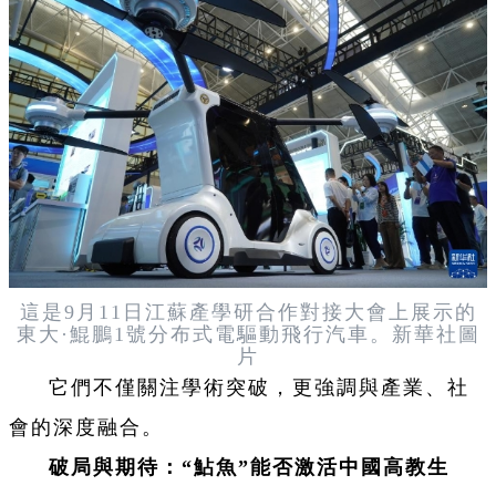
這是9月11日江蘇產學研合作對接大會上展示的
東大·鯤鵬1號分布式電驅動飛行汽車。新華社圖
片
它們不僅關注學術突破，更強調與產業、社
會的深度融合。
破局與期待：“鮎魚”能否激活中國高教生