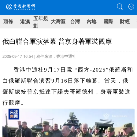
五年規
頭條
港澳
大灣區
台灣
內地
國際
財經
劃
俄白聯合軍演落幕 普京身著軍裝觀摩
2025-09-17 16:54 | 稿件來源：香港中通社
香港中通社9月17日電 “西方-2025”俄羅斯和
白俄羅斯聯合演習9月16日落下帷幕。當天，俄
羅斯總統普京抵達下諾夫哥羅德州，身著軍裝進
行觀摩。