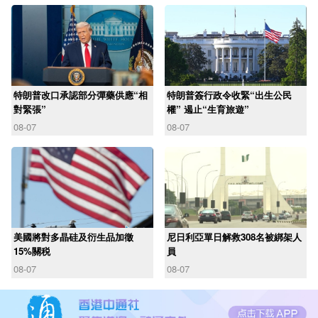
特朗普改口承認部分彈藥供應“相
特朗普簽行政令收緊“出生公民
對緊張”
權” 遏止“生育旅遊”
08-07
08-07
美國將對多晶硅及衍生品加徵
尼日利亞單日解救308名被綁架人
15%關税
員
08-07
08-07