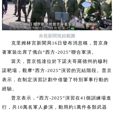
央視新聞視頻截圖
克里姆林宮新聞局16日發布消息稱，普京身
著軍裝出席了俄白“西方-2025”聯合軍演。
當天，普京抵達位於下諾夫哥羅德州的穆利
諾靶場，觀摩“西方-2025”演習的完結階段。普京
表示，在制定演習計劃中借鑒了特別軍事行動的
經驗。
普京表示，“西方-2025”演習在41個訓練場進
行，共10萬名軍人參演，動用約1萬件各類武器