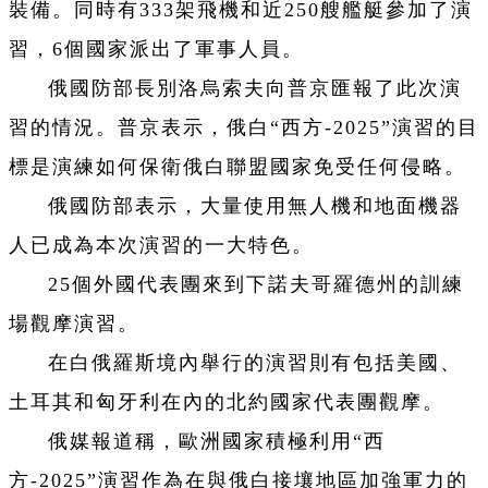
裝備。同時有333架飛機和近250艘艦艇參加了演
習，6個國家派出了軍事人員。
俄國防部長別洛烏索夫向普京匯報了此次演
習的情況。普京表示，俄白“西方-2025”演習的目
標是演練如何保衛俄白聯盟國家免受任何侵略。
俄國防部表示，大量使用無人機和地面機器
人已成為本次演習的一大特色。
25個外國代表團來到下諾夫哥羅德州的訓練
場觀摩演習。
在白俄羅斯境內舉行的演習則有包括美國、
土耳其和匈牙利在內的北約國家代表團觀摩。
俄媒報道稱，歐洲國家積極利用“西
方-2025”演習作為在與俄白接壤地區加強軍力的