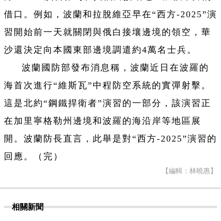
借口。例如，波蘭和拉脫維亞早在“西方-2025”演
習開始前一天就關閉與俄白接壤邊境的領空，華
沙還決定向本國東部邊境調遣約4萬名士兵。
波蘭國防部發布消息稱，波蘭近日在波羅的
海首次進行“維斯瓦”中程防空系統的實彈射擊。
這是北約“鋼鐵捍衛者”演習的一部分，該演習正
在加里寧格勒州邊境和波羅的海沿岸等地區展
開。波蘭防長直言，此舉是對“西方-2025”演習的
回應。（完）
【編輯：林曉惠】
相關新聞