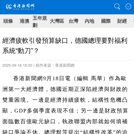
五年規
頭條
港澳
大灣區
台灣
內地
國際
財經
劃
經濟疲軟引發預算缺口，德國總理要對福利
系統“動刀”？
2025-09-18 16:50 | 稿件來源：香港新聞網
香港新聞網9月18日電（編輯 馬華）作為歐
洲第一大經濟體，德國近期正深陷經濟與財政的
雙重困境。一邊是經濟持續疲軟，結構性危機凸
顯，GDP多個季度表現不佳；另一邊是財政預算
面臨數百億歐元缺口，執政聯盟內部就如何填補
缺口爭論不休。總理默茨提出“結構性改革”的迫