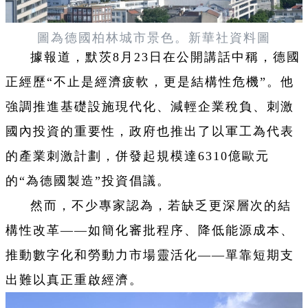
圖為德國柏林城市景色。新華社資料圖
據報道，默茨8月23日在公開講話中稱，德國
正經歷“不止是經濟疲軟，更是結構性危機”。他
強調推進基礎設施現代化、減輕企業稅負、刺激
國內投資的重要性，政府也推出了以軍工為代表
的產業刺激計劃，併發起規模達6310億歐元
的“為德國製造”投資倡議。
然而，不少專家認為，若缺乏更深層次的結
構性改革——如簡化審批程序、降低能源成本、
推動數字化和勞動力市場靈活化——單靠短期支
出難以真正重啟經濟。