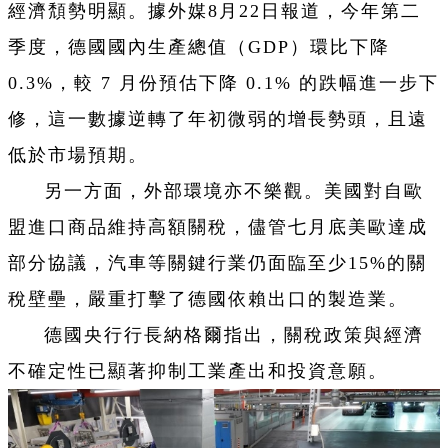
經濟頽勢明顯。據外媒8月22日報道，今年第二
季度，德國國內生產總值（GDP）環比下降
0.3%，較 7 月份預估下降 0.1% 的跌幅進一步下
修，這一數據逆轉了年初微弱的增長勢頭，且遠
低於市場預期。
另一方面，外部環境亦不樂觀。美國對自歐
盟進口商品維持高額關稅，儘管七月底美歐達成
部分協議，汽車等關鍵行業仍面臨至少15%的關
稅壁壘，嚴重打擊了德國依賴出口的製造業。
德國央行行長納格爾指出，關稅政策與經濟
不確定性已顯著抑制工業產出和投資意願。