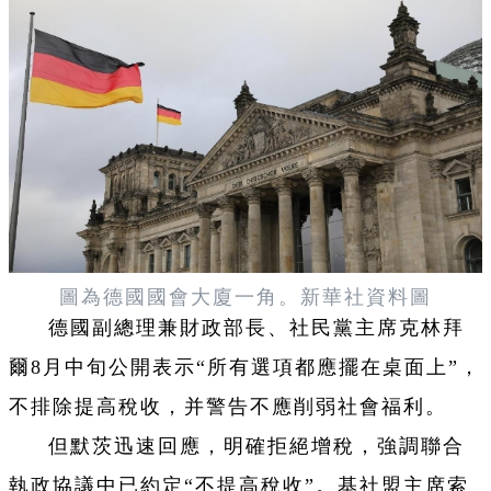
圖為德國國會大廈一角。新華社資料圖
德國副總理兼財政部長、社民黨主席克林拜
爾8月中旬公開表示“所有選項都應擺在桌面上”，
不排除提高稅收，并警告不應削弱社會福利。
但默茨迅速回應，明確拒絕增稅，強調聯合
執政協議中已約定“不提高稅收”。基社盟主席索