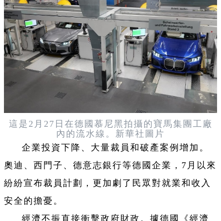
這是2月27日在德國慕尼黑拍攝的寶馬集團工廠
內的流水線。新華社圖片
企業投資下降、大量裁員和破產案例增加。
奧迪、西門子、德意志銀行等德國企業，7月以來
紛紛宣布裁員計劃，更加劇了民眾對就業和收入
安全的擔憂。
經濟不振直接衝擊政府財政。據德國《經濟