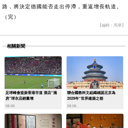
路，將決定德國能否走出停滯，重返增長軌道。
（完）
【編輯：馬華】
相關新聞
足球峰會提振香港市道 酒店“滿
聯合國教科文組織確認北京為
房”球衣店銷量增
2029年“世界建築之都
08-06
08-06