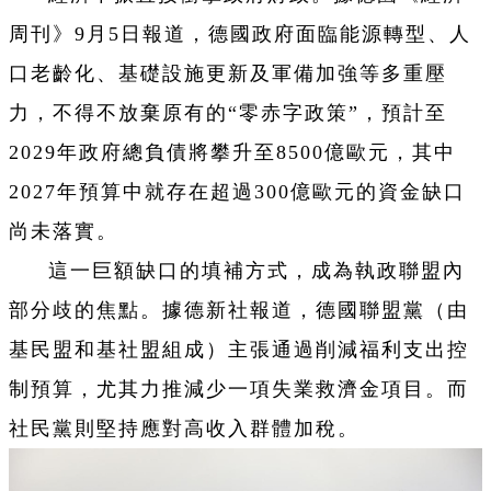
周刊》9月5日報道，德國政府面臨能源轉型、人
口老齡化、基礎設施更新及軍備加強等多重壓
力，不得不放棄原有的“零赤字政策”，預計至
2029年政府總負債將攀升至8500億歐元，其中
2027年預算中就存在超過300億歐元的資金缺口
尚未落實。
這一巨額缺口的填補方式，成為執政聯盟內
部分歧的焦點。據德新社報道，德國聯盟黨（由
基民盟和基社盟組成）主張通過削減福利支出控
制預算，尤其力推減少一項失業救濟金項目。而
社民黨則堅持應對高收入群體加稅。