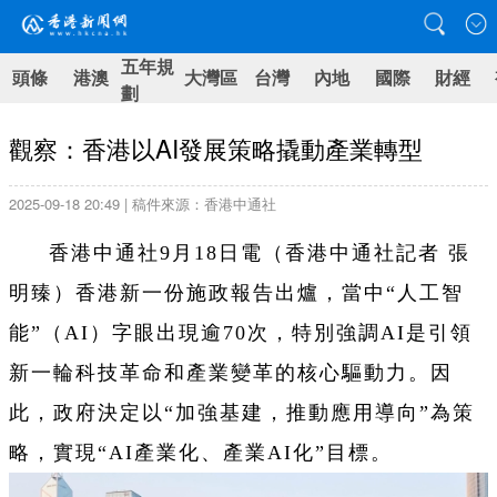
五年規
頭條
港澳
大灣區
台灣
內地
國際
財經
劃
觀察：香港以AI發展策略撬動產業轉型
2025-09-18 20:49 | 稿件來源：香港中通社
香港中通社9月18日電（
香港中通社記者 張
明臻）
香港新一份施政報告出爐，當中“人工智
能”（AI）字眼出現逾70次，特別強調AI是引領
新一輪科技革命和產業變革的核心驅動力。因
此，政府決定以“加強基建，推動應用導向”為策
略，實現“AI產業化、產業AI化”目標。