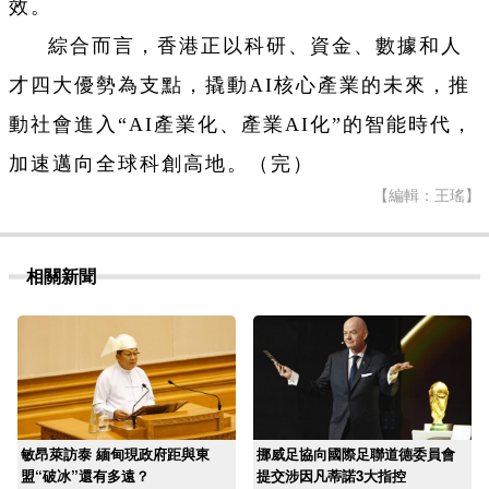
效。
綜合而言，香港正以科研、資金、數據和人
才四大優勢為支點，撬動AI核心產業的未來，推
動社會進入“AI產業化、產業AI化”的智能時代，
加速邁向全球科創高地。（完）
【編輯：王瑤】
相關新聞
敏昂萊訪泰 緬甸現政府距與東
挪威足協向國際足聯道德委員會
盟“破冰”還有多遠？
提交涉因凡蒂諾3大指控