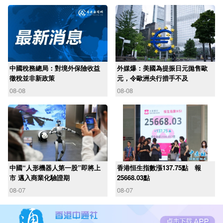
中國稅務總局：對境外保險收益
外媒爆：美國為提振日元拋售歐
徵稅並非新政策
元，令歐洲央行措手不及
08-08
08-08
中國“人形機器人第一股”即將上
香港恒生指數漲137.75點 報
市 邁入商業化驗證期
25668.03點
08-07
08-07