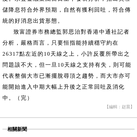
儲降息符合外界預期，自然有獲利回吐，符合傳
統的好消息出貨形態。
致富證券市務總監郭思治對香港中通社記者
分析，嚴格而言，只要恒指能持續穩守約在
26317點左近的10天線之上，小許反覆所帶出之
問題該不大，但一旦10天線之支持有失，則可能
代表整個大市已漸擺脫尋頂之趨勢，而大市亦可
能開始進入中期大幅上升後之正常回吐及消化
中。（完）
【編輯：赵晨】
相關新聞