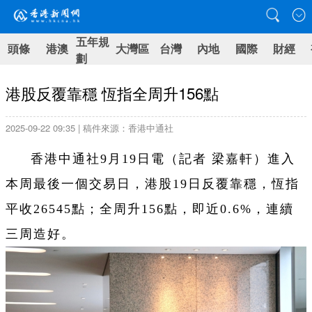
五年規
頭條
港澳
大灣區
台灣
內地
國際
財經
劃
港股反覆靠穩 恆指全周升156點
2025-09-22 09:35 | 稿件來源：香港中通社
香港中通社9月19日電（記者 梁嘉軒）進入
本周最後一個交易日，港股19日反覆靠穩，恆指
平收26545點；全周升156點，即近0.6%，連續
三周造好。