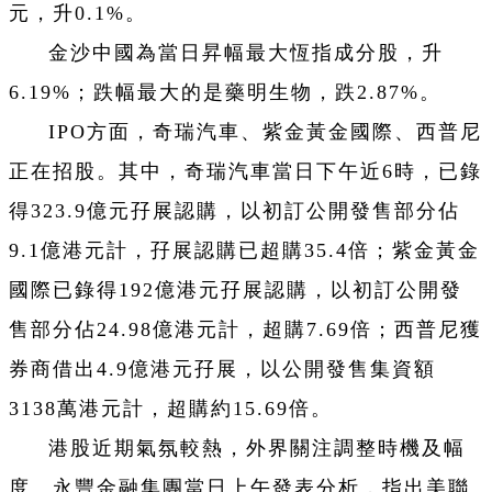
元，升0.1%。
金沙中國為當日昇幅最大恆指成分股，升
6.19%；跌幅最大的是藥明生物，跌2.87%。
IPO方面，奇瑞汽車、紫金黃金國際、西普尼
正在招股。其中，奇瑞汽車當日下午近6時，已錄
得323.9億元孖展認購，以初訂公開發售部分佔
9.1億港元計，孖展認購已超購35.4倍；紫金黃金
國際已錄得192億港元孖展認購，以初訂公開發
售部分佔24.98億港元計，超購7.69倍；西普尼獲
券商借出4.9億港元孖展，以公開發售集資額
3138萬港元計，超購約15.69倍。
港股近期氣氛較熱，外界關注調整時機及幅
度。永豐金融集團當日上午發表分析，指出美聯