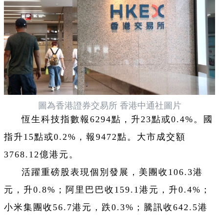
圖為香港證券交易所 香港中通社圖片
恆生科技指數報6294點，升23點或0.4%。國
指升15點或0.2%，報9472點。大市成交額
3768.12億港元。
活躍重磅股表現個別發展，美團收106.3港
元，升0.8%；阿里巴巴收159.1港元，升0.4%；
小米集團收56.7港元，跌0.3%；騰訊收642.5港