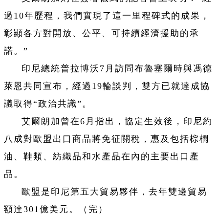
過10年歷程，我們實現了這一里程碑式的成果，
彰顯各方對開放、公平、可持續經濟援助的承
諾。”
印尼總統普拉博沃7月訪問布魯塞爾時與馮德
萊恩共同宣布，經過19輪談判，雙方已就達成協
議取得“政治共識”。
艾爾朗加曾在6月指出，協定生效後，印尼約
八成對歐盟出口商品將免征關稅，惠及包括棕櫚
油、鞋類、紡織品和水產品在內的主要出口產
品。
歐盟是印尼第五大貿易夥伴，去年雙邊貿易
額達301億美元。（完）