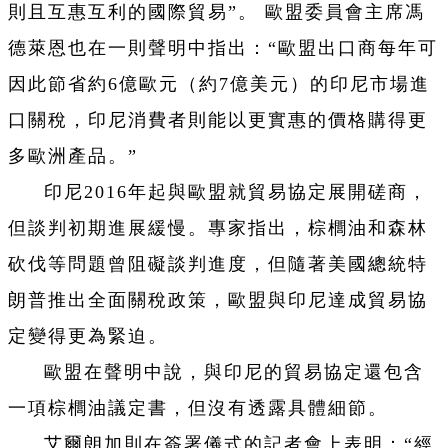
則且互惠互利的國際貿易”。 歐盟委員會主席馮
德萊恩也在一則聲明中指出：“歐盟出口商每年可
因此節省約6億歐元（約7億美元）的印尼市場進
口關稅，印尼消費者則能以更實惠的價格購得更
多歐洲產品。”
印尼2016年起與歐盟就貿易協定展開磋商，
但談判初期進展緩慢。專家指出，棕櫚油和森林
砍伐等問題曾阻礙談判進度，但隨著美國總統特
朗普推出全面關稅政策，歐盟與印尼達成貿易協
定變得更為緊迫。
歐盟在聲明中說，與印尼的貿易協定還包含
一項棕櫚油議定書，但沒有透露具體細節。
艾爾朗加則在簽署儀式的記者會上表明：“經