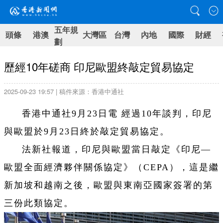
五年規
頭條
港澳
大灣區
台灣
內地
國際
財經
劃
歷經10年磋商 印尼歐盟終敲定貿易協定
2025-09-23 19:57 | 稿件來源：香港中通社
香港中通社9月23日電 經過10年談判，印尼
與歐盟於9月23日終於敲定貿易協定。
法新社報道，印尼與歐盟當日敲定《印尼—
歐盟全面經濟夥伴關係協定》（CEPA），這是繼
新加坡和越南之後，歐盟與東南亞國家簽署的第
三份此類協定。