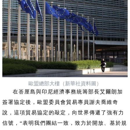
歐盟總部大樓（新華社資料圖）
在峇厘島與印尼經濟事務統籌部長艾爾朗加
簽署協定後，歐盟委員會貿易專員謝夫喬維奇
說，這項貿易協定的敲定，向世界傳遞了強有力
信號，“表明我們團結一致，致力於開放、基於規