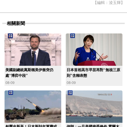
【編輯：淩玉輝】
相關新聞
美國副總統萬斯稱美伊衝突仍
日本首相高市早苗再對“無核三原
處“博弈中段”
則”含糊表態
08-09
08-09
創歷史新高！日本新財年軍費或
伊朗：一旦美國接受條件 霍爾木