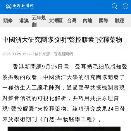
五年規
頭條
港澳
大灣區
台灣
內地
國際
財經
劃
中國浙大研究團隊發明“聲控膠囊”控釋藥物
2025-09-25 15:33 | 稿件來源：香港新聞網
香港新聞網9月25日電 受耳蝸毛細胞感知聲
波振動的啟發，中國浙江大學的研究團隊開發了
一種仿生人工纖毛陣列，通過聲學共振機制實現
對聲音信號的可視化解析，并巧用共振原理實
現“聲控膠囊”來控釋藥物。該項研究成果24日發
表於學術期刊《自然-生物醫學工程》。