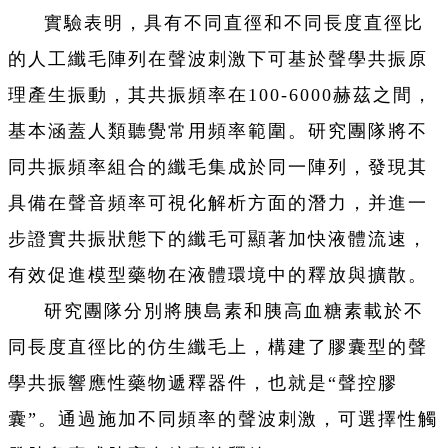
實驗表明，具有不同直徑和不同長度直徑比
的人工纖毛陣列在聲波刺激下可基於聲學共振原
理產生振動，其共振頻率在100-6000赫茲之間，
基本涵蓋人類聽覺常用頻率範圍。研究團隊將不
同共振頻率組合的纖毛集成於同一陣列，發現其
具備在聲音頻率可視化解析方面的潛力，并進一
步證實共振狀態下的纖毛可顯著加快液體流速，
有效促進模型藥物在液體環境中的釋放與擴散。
研究團隊分別將胰島素和胰高血糖素載於不
同長度直徑比的仿生纖毛上，構建了膠囊型的聲
學共振響應性藥物遞釋器件，也就是“聲控膠
囊”。通過施加不同頻率的聲波刺激，可選擇性觸