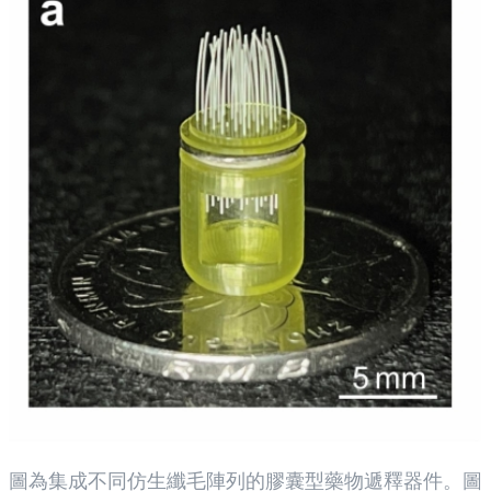
圖為集成不同仿生纖毛陣列的膠囊型藥物遞釋器件。圖