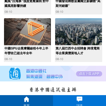
颱風“白海豚”強度逐漸減弱 對中
中國發現稀散金屬獨立新礦物“烏
國風雨影響持續
斯河鍺礦”
08-10
08-10
中國GPU企業摩爾線程今年上半
第八屆巴西中企招聘會 跨境電商
年營收已超去年全年
等企業廣攬當地人才
08-10
08-10
首頁
訪談