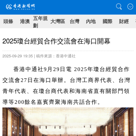
五年規
頭條
港澳
大灣區
台灣
內地
國際
財經
劃
2025瓊台經貿合作交流會在海口開幕
2025-09-29 19:35 | 稿件來源：香港中通社
香港中通社9月29日電 2025年瓊台經貿合作
交流會27日在海口舉辦。台灣工商界代表、台灣
青年代表、在瓊台商代表和海南省直有關部門領
導等200餘名嘉賓齊聚海南共話合作。