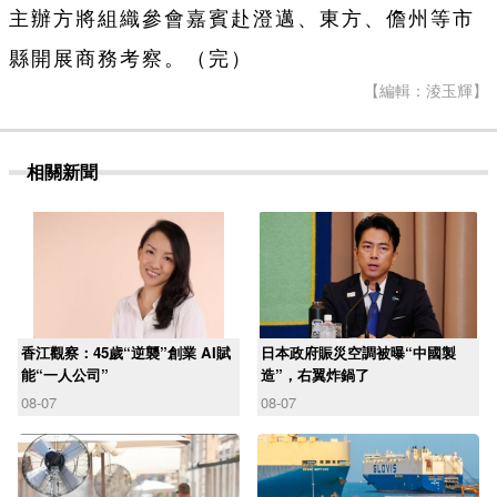
主辦方將組織參會嘉賓赴澄邁、東方、儋州等市
縣開展商務考察。（完）
【編輯：淩玉輝】
相關新聞
香江觀察：45歲“逆襲”創業 AI賦
日本政府賑災空調被曝“中國製
能“一人公司”
造”，右翼炸鍋了
08-07
08-07