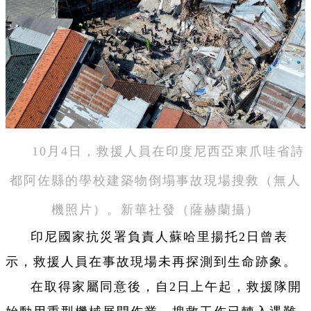
10月4日，救援人員在印度尼西亞東爪哇省詩
都阿佐縣的學校建築物倒塌事故現場搜救（無人
機照片）。新華社發（薩赫蘭攝）
印尼國家抗災署負責人蘇哈里揚托2日曾表
示，救援人員在事故現場未再探測到生命跡象。
在取得家屬同意後，自2日上午起，救援隊開