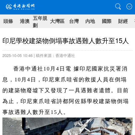
五年規
頭條
港澳
大灣區
台灣
內地
國際
財經
劃
印尼學校建築物倒塌事故遇難人數升至15人
2025-10-05 10:46 | 稿件來源：香港中通社
香港中通社10月4日電 據印尼國家抗災署消
息，10月4日，印尼東爪哇省的救援人員在倒塌
的建築物廢墟下又發現了一具遇難者遺體。目前
為止，印尼東爪哇省詩都阿佐縣學校建築物倒塌
事故遇難人數升至15人。