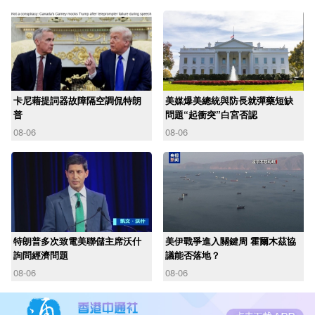
卡尼藉提詞器故障隔空調侃特朗
美媒爆美總統與防長就彈藥短缺
普
問題“起衝突”白宮否認
08-06
08-06
特朗普多次致電美聯儲主席沃什
美伊戰爭進入關鍵周 霍爾木茲協
詢問經濟問題
議能否落地？
08-06
08-06