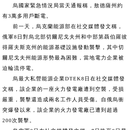
烏國家緊急情況局當天通報稱，敖德薩州約
有3萬多用戶斷電。
前一天，烏克蘭能源部在社交媒體發文稱，
俄軍8日對烏北部切爾尼戈夫州和中部第聶伯羅彼
得羅夫斯克州的能源基礎設施發動襲擊，其中切
爾尼戈夫州能源形勢最為困難，當地電力企業被
迫輪流停電。
烏最大私營能源企業DTEK8日在社交媒體發
文稱，該企業的一座火力發電廠遭到空襲，受損
嚴重，襲擊還造成兩名工作人員受傷。自俄烏衝
突爆發以來，該企業的火力發電廠已遭到超過
200次襲擊。