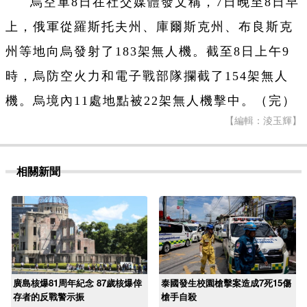
烏空軍8日在社交媒體發文稱，7日晚至8日早
上，俄軍從羅斯托夫州、庫爾斯克州、布良斯克
州等地向烏發射了183架無人機。截至8日上午9
時，烏防空火力和電子戰部隊攔截了154架無人
機。烏境內11處地點被22架無人機擊中。（完）
【編輯：淩玉輝】
相關新聞
廣島核爆81周年紀念 87歲核爆倖
泰國發生校園槍擊案造成7死15傷
存者的反戰警示振
槍手自殺