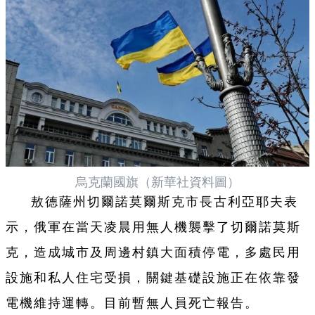
烏克蘭國旗（新華社資料圖）
敖德薩州切爾諾莫爾斯克市長古利亞耶夫表
示，俄軍在當天凌晨用無人機襲擊了切爾諾莫斯
克，造成城市及周邊村鎮大面積停電，多處民用
設施和私人住宅受損，關鍵基礎設施正在依靠發
電機維持運轉。目前暫無人員死亡報告。