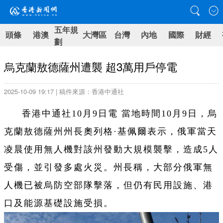
五年規
頭條
港澳
大灣區
台灣
內地
國際
財經
劃
烏克蘭敖德薩州遭襲 超3萬用戶停電
2025-10-09 19:17 | 稿件來源：香港中通社
香港中通社10月9日電 當地時間10月9日，烏
克蘭敖德薩州州長奧列格·基佩爾表示，俄軍當天
凌晨使用無人機對該州發動大規模襲擊，造成5人
受傷，並引發多處火災。州長稱，大部分俄軍無
人機已被烏防空部隊擊落，但仍有民用設施、港
口及能源基礎設施受損。