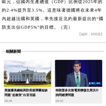
歐元，佔國內生產總值（GDP）比例從2025年的
約2.4%提升至3.5%。這意味著德國將在未來4年
內超越法國和英國，率先接近北約最新提出的“國
防支出佔GDP5%”的目標。（完）
【編輯：林曉惠】
相關新聞
美媒爆美總統與防長就彈藥短缺
特朗普多次致電美聯儲主席沃什
問題“起衝突”白宮否認
詢問經濟問題
08-06
08-06