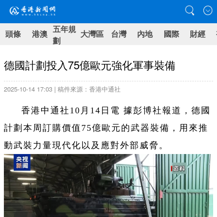
五年規
頭條
港澳
大灣區
台灣
內地
國際
財經
劃
德國計劃投入75億歐元強化軍事裝備
2025-10-14 17:03 | 稿件來源：香港中通社
香港中通社10月14日電 據彭博社報道，德國
計劃本周訂購價值75億歐元的武器裝備，用來推
動武裝力量現代化以及應對外部威脅。