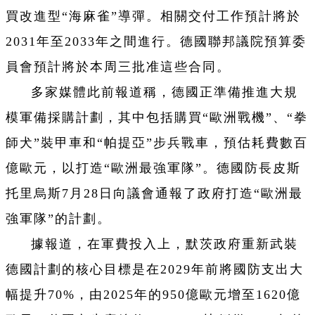
買改進型“海麻雀”導彈。相關交付工作預計將於
2031年至2033年之間進行。德國聯邦議院預算委
員會預計將於本周三批准這些合同。
多家媒體此前報道稱，德國正準備推進大規
模軍備採購計劃，其中包括購買“歐洲戰機”、“拳
師犬”裝甲車和“帕提亞”步兵戰車，預估耗費數百
億歐元，以打造“歐洲最強軍隊”。德國防長皮斯
托里烏斯7月28日向議會通報了政府打造“歐洲最
強軍隊”的計劃。
據報道，在軍費投入上，默茨政府重新武裝
德國計劃的核心目標是在2029年前將國防支出大
幅提升70%，由2025年的950億歐元增至1620億