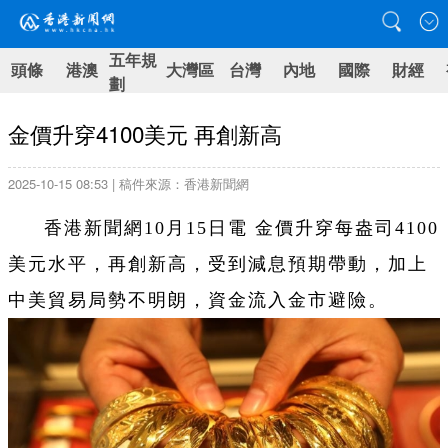
五年規
頭條
港澳
大灣區
台灣
內地
國際
財經
劃
金價升穿4100美元 再創新高
2025-10-15 08:53 | 稿件來源：香港新聞網
香港新聞網10月15日電 金價升穿每盎司4100
美元水平，再創新高，受到減息預期帶動，加上
中美貿易局勢不明朗，資金流入金市避險。