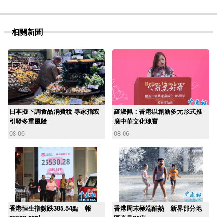
相關新聞
日本擬下調食品消費稅 專家指或
羅淑佩：香港以創新多元形式推
引發多重風險
廣中華文化瑰寶
08-06
08-06
香港恒生指數跌385.54點 報
香港周末極端酷熱 新界部分地