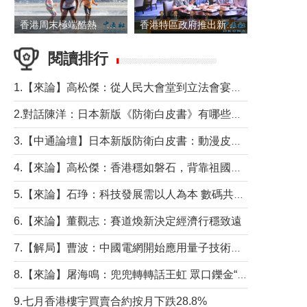
香港周末極端酷熱 新界部分地區高見36度
香港特區政府推出新一批銀色債券 每手1萬元保底息4.25厘
閱讀排行
1.【來論】高松傑：從人民大會堂到立法會宴會廳——香港管治新範式的完整拼圖
2.對話陳洋：日本新版《防衛白皮書》有哪些點值得警惕？
3.【中通論壇】日本新版防衛白皮書：動漫皮包藏不住軍國野心
4.【來論】高松傑：香港穩如磐石，背靠祖國才是真正的“終極護城河”
5.【來論】石琤：科技發展需以人為本 數碼共融不應讓長者放棄傳統生活方式
6.【來論】董觀志：賽道煥新決定經濟行穩致遠
7.【解局】曹波：中國電網開始應用量子技術，以後會不再停電嗎？
8.【來論】屠海鳴：兜兜轉轉話王虹 眾口鑠金“一邊倒”
9.七月香港樓宇買賣合約按月下跌28.8%