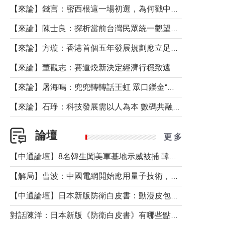
【來論】錢言：密西根這一場初選，為何戳中了兩黨最痛的神經？
【來論】陳士良：探析當前台灣民眾統一觀望心態的深層成因
【來論】方璇：香港首個五年發展規劃應立足民生務實前行
【來論】董觀志：賽道煥新決定經濟行穩致遠
【來論】屠海鳴：兜兜轉轉話王虹 眾口鑠金“一邊倒”
【來論】石琤：科技發展需以人為本 數碼共融不應讓長者放棄傳統生活方式
論壇
更 多
【中通論壇】8名韓生闖美軍基地示威被捕 韓國年輕人反美情緒從何而來？
【解局】曹波：中國電網開始應用量子技術，以後會不再停電嗎？
【中通論壇】日本新版防衛白皮書：動漫皮包藏不住軍國野心
對話陳洋：日本新版《防衛白皮書》有哪些點值得警惕？