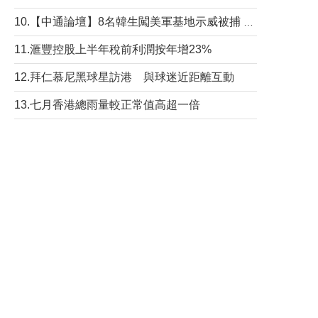
10.【中通論壇】8名韓生闖美軍基地示威被捕 韓國年輕人反美情緒從何而來？
11.滙豐控股上半年稅前利潤按年增23%
12.拜仁慕尼黑球星訪港 與球迷近距離互動
13.七月香港總雨量較正常值高超一倍