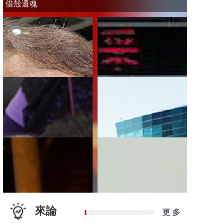
借殼還魂
來論
更 多