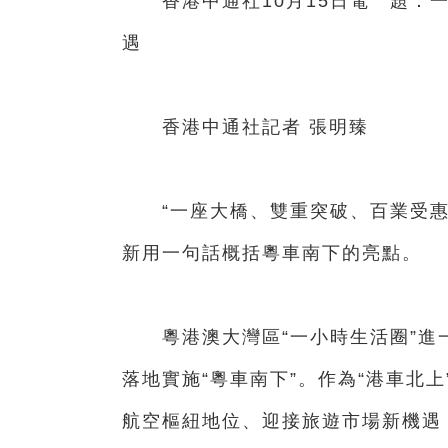
香港中通社10月15日電 題：一
遇
香港中通社記者 張明臻
“一座大橋、雙重突破、百業受惠
新用一句話概括粵車南下的亮點。
粵港澳大灣區“一小時生活圈”進一
落地實施“粵車南下”。作為“港車北
航空樞紐地位、迎接旅遊市場新機遇