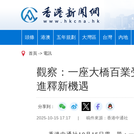
頭條
港澳
五年規劃
大灣區
台灣
內地
首頁
-> 電訊
觀察：一座大橋百業
進釋新機遇
分享到：
2025-10-15 17:17
|
稿件來源：香港中通社