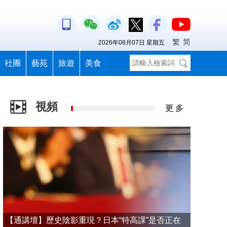
繁
简
2026年08月07日 星期五
社團
藝苑
旅遊
美食
視頻
更 多
【通講壇】歷史陰影重現？日本“特高課”是否正在