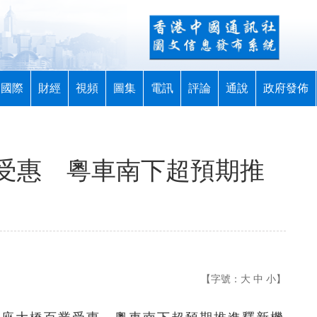
國際
財經
視頻
圖集
電訊
評論
通說
政府發佈
受惠 粵車南下超預期推
【字號：
大
中
小
】