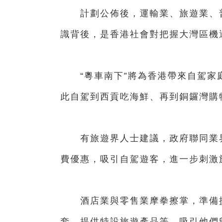
計劃公佈後，運輸業、旅遊業、普
識背後，是香港社會對把握大灣區機
“粵車南下”將為香港帶來自駕家庭
此自駕到西貢吃海鮮、再到銅鑼灣購
有旅遊界人士建議，政府聯同業界
費優惠，吸引自駕遊客，進一步刺激
酒店業與零售業摩拳擦掌，準備提供
套，提供特設旅遊產品等，吸引他們