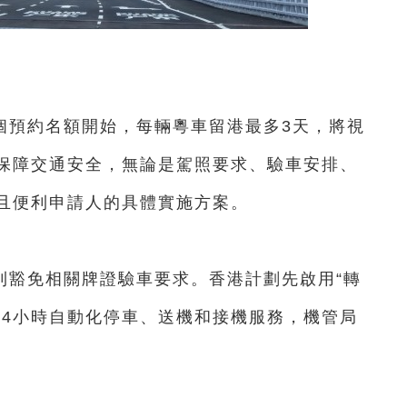
預約名額開始，每輛粵車留港最多3天，將視
保障交通安全，無論是駕照要求、驗車安排、
且便利申請人的具體實施方案。
豁免相關牌證驗車要求。香港計劃先啟用“轉
有24小時自動化停車、送機和接機服務，機管局