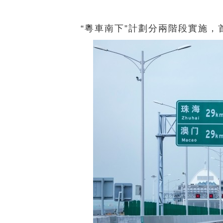
“粵車南下”計劃分兩階段實施，首