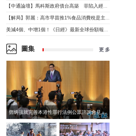
【中通論壇】馬科斯政府債台高築 菲陷入經濟困境與南海對抗惡循環？
【解局】郭麗：高市早苗推1%食品消費稅是主動作為還是被迫“飲鴆止渴”
美減4個、中增1個！《日經》最新全球份額報告透露了什麼？
圖集
更 多
鄧炳強就完善本港性罪行法例公眾諮詢會見傳媒