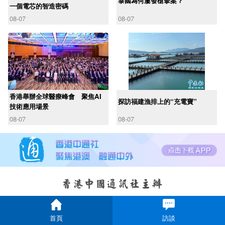
泰國為何屢發槍擊案？
一個電芯的智造密碼
08-07
08-07
香港舉辦全球醫療峰會 聚焦AI
探訪福建漁排上的“充電寶”
技術應用場景
08-07
08-07
首頁
訪談