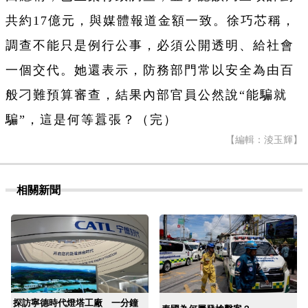
共約17億元，與媒體報道金額一致。徐巧芯稱，
調查不能只是例行公事，必須公開透明、給社會
一個交代。她還表示，防務部門常以安全為由百
般刁難預算審查，結果內部官員公然說“能騙就
騙”，這是何等囂張？（完）
【編輯：淩玉輝】
相關新聞
探訪寧德時代燈塔工廠 一分鐘