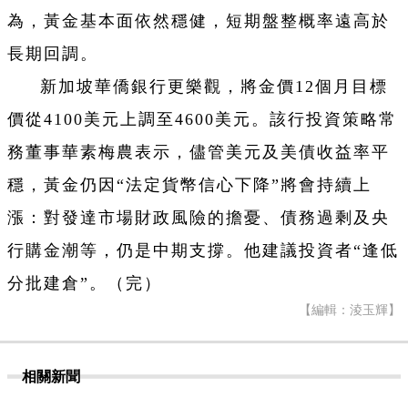
為，黃金基本面依然穩健，短期盤整概率遠高於
長期回調。
新加坡華僑銀行更樂觀，將金價12個月目標
價從4100美元上調至4600美元。該行投資策略常
務董事華素梅農表示，儘管美元及美債收益率平
穩，黃金仍因“法定貨幣信心下降”將會持續上
漲：對發達市場財政風險的擔憂、債務過剩及央
行購金潮等，仍是中期支撐。他建議投資者“逢低
分批建倉”。（完）
【編輯：淩玉輝】
相關新聞