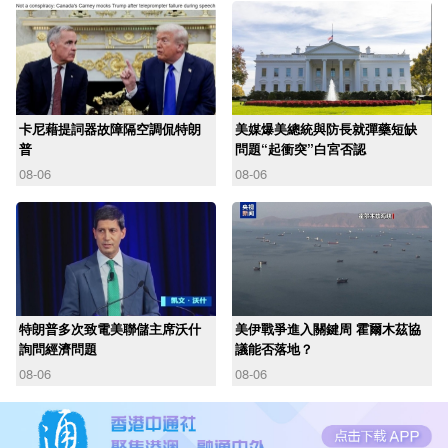
卡尼藉提詞器故障隔空調侃特朗
美媒爆美總統與防長就彈藥短缺
普
問題“起衝突”白宮否認
08-06
08-06
特朗普多次致電美聯儲主席沃什
美伊戰爭進入關鍵周 霍爾木茲協
詢問經濟問題
議能否落地？
08-06
08-06