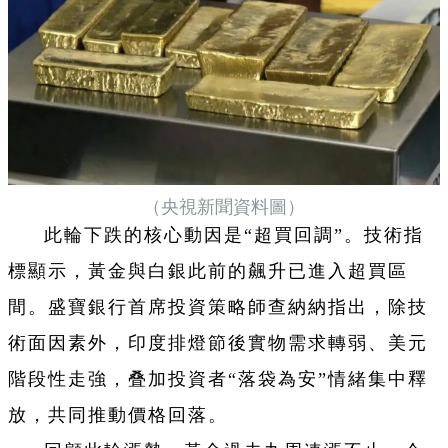
（央視新聞資料圖）
此輪下跌的核心動因是“超買回調”。技術指
標顯示，黃金與白銀此前的飆升已進入超買區
間。盛寶銀行首席投資策略師查納納指出，除技
術面因素外，印度排燈節後實物需求轉弱、美元
階段性走強，叠加投資者“落袋為安”情緒集中釋
放，共同推動價格回落。