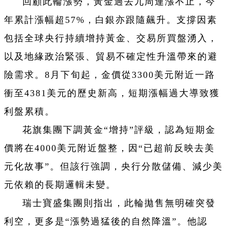
回顧此輪漲勢，黃金過去九周連漲不止，今
年累計漲幅超57%，白銀亦跟隨飆升。支撐因素
包括全球央行持續增持黃金、交易所買盤湧入，
以及地緣政治緊張、貿易不確定性升溫帶來的避
險需求。8月下旬起，金價從3300美元附近一路
衝至4381美元的歷史新高，短期漲幅過大導致獲
利盤累積。
花旗集團下調黃金“增持”評級，認為短期金
價將在4000美元附近盤整，因“已超前反映去美
元化故事”。但該行強調，央行分散儲備、減少美
元依賴的長期邏輯未變。
瑞士寶盛集團則指出，此輪拋售無明確突發
利空，更多是“漲勢過猛後的自然降溫”。他認