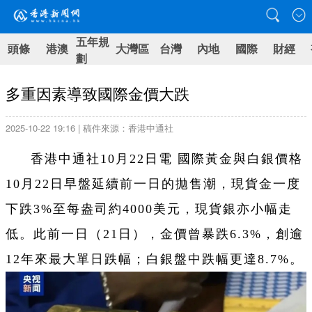
五年規
頭條
港澳
大灣區
台灣
內地
國際
財經
劃
多重因素導致國際金價大跌
2025-10-22 19:16 | 稿件來源：香港中通社
香港中通社10月22日電 國際黃金與白銀價格
10月22日早盤延續前一日的拋售潮，現貨金一度
下跌3%至每盎司約4000美元，現貨銀亦小幅走
低。此前一日（21日），金價曾暴跌6.3%，創逾
12年來最大單日跌幅；白銀盤中跌幅更達8.7%。