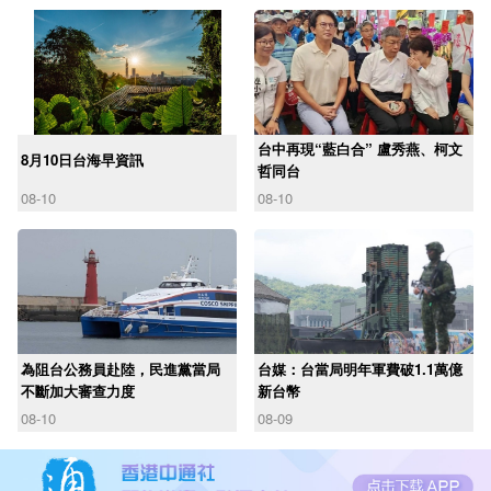
台中再現“藍白合” 盧秀燕、柯文
8月10日台海早資訊
哲同台
08-10
08-10
為阻台公務員赴陸，民進黨當局
台媒：台當局明年軍費破1.1萬億
不斷加大審查力度
新台幣
08-10
08-09