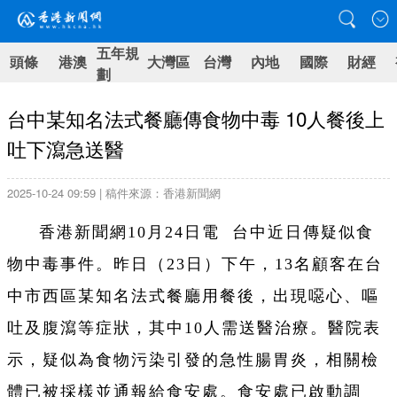
五年規
頭條
港澳
大灣區
台灣
內地
國際
財經
劃
台中某知名法式餐廳傳食物中毒 10人餐後上
吐下瀉急送醫
2025-10-24 09:59 | 稿件來源：香港新聞網
香港新聞網10月24日電 台中近日傳疑似食
物中毒事件。昨日（23日）下午，13名顧客在台
中市西區某知名法式餐廳用餐後，出現噁心、嘔
吐及腹瀉等症狀，其中10人需送醫治療。醫院表
示，疑似為食物污染引發的急性腸胃炎，相關檢
體已被採樣並通報給食安處。食安處已啟動調