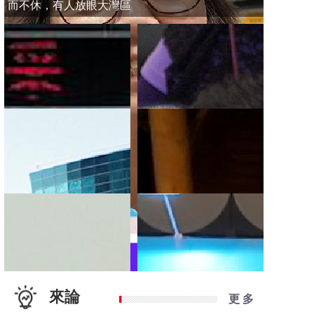
而不休，有人放眼大灣區
來論
更 多