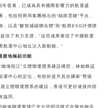
四年發展，已成為具有國際影響力的航運盛
果，包括招商局集團推出的“絲路雲鏈”平台、
，以及“數智減碳聯合體”與“航商ESG評價標
型提供了有力支撐。“這些成果展現了中國航運
際航運中心地位注入新動能。”
港腹地樞紐功能
的“鐵海陸江”立體聯運體系建設構想，林銘鋒認
航運中心的定位，有助於提升其在國家“雙循
通過立體聯運體系的建設，香港可更好連接內陸
效協同。
的鐵海聯運實踐已充分證明該模式在降低物流