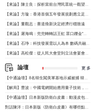
【來論】陳士良：探析當前台灣民眾統一觀望心態的深層成因
【來論】方璇：香港首個五年發展規劃應立足民生務實前行
【來論】董觀志：賽道煥新決定經濟行穩致遠
【來論】屠海鳴：兜兜轉轉話王虹 眾口鑠金“一邊倒”
【來論】石琤：科技發展需以人為本 數碼共融不應讓長者放棄傳統生活方式
【來論】高松傑：從人民大會堂到立法會宴會廳——香港管治新範式的完整拼圖
論壇
更 多
【中通論壇】8名韓生闖美軍基地示威被捕 韓國年輕人反美情緒從何而來？
【解局】曹波：中國電網開始應用量子技術，以後會不再停電嗎？
【中通論壇】日本新版防衛白皮書：動漫皮包藏不住軍國野心
對話陳洋：日本新版《防衛白皮書》有哪些點值得警惕？