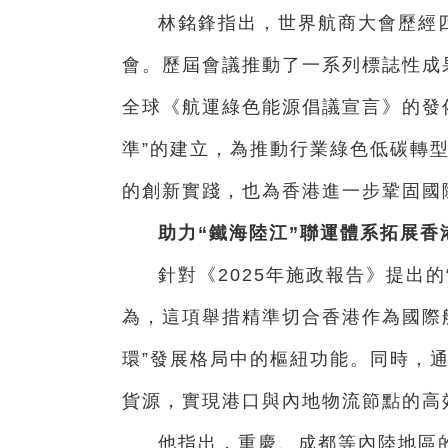
林銘鋒指出，世界航商大會歷經
會。歷屆會議推動了一系列標誌性成
全球《航運綠色能源倡議宣言》的發佈
準”的建立，為推動行業綠色低碳轉
的創新實踐，也為香港進一步鞏固國
助力“鐵海陸江”聯運體系拓展香
針對《2025年施政報告》提出
為，這項舉措精準切合香港作為國際
環”發展格局中的樞紐功能。同時，
貨源，實現港口與內地物流節點的高
他指出，重慶、成都等內陸地區