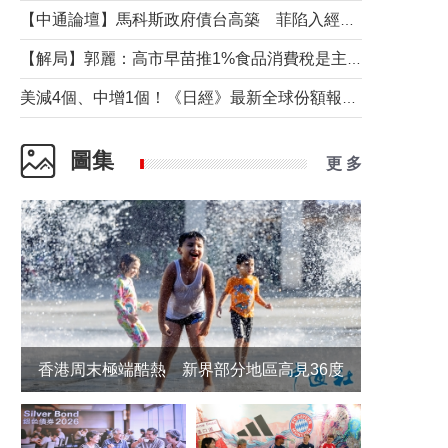
【中通論壇】馬科斯政府債台高築 菲陷入經濟困境與南海對抗惡循環？
【解局】郭麗：高市早苗推1%食品消費稅是主動作為還是被迫“飲鴆止渴”
美減4個、中增1個！《日經》最新全球份額報告透露了什麼？
圖集
更 多
香港周末極端酷熱 新界部分地區高見36度