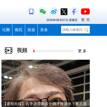
繁
简
2026年08月07日 星期五
社團
藝苑
旅遊
美食
視頻
更 多
【通視街採】在香港攢夠多少錢才敢退休？有人退