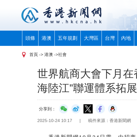
頭條
港澳
五年規劃
大灣區
台灣
內地
首頁
-> 港澳 ->社會
世界航商大會下月在香
海陸江”聯運體系拓
分享到：
2025-10-24 10:17
|
稿件來源：香港新聞網