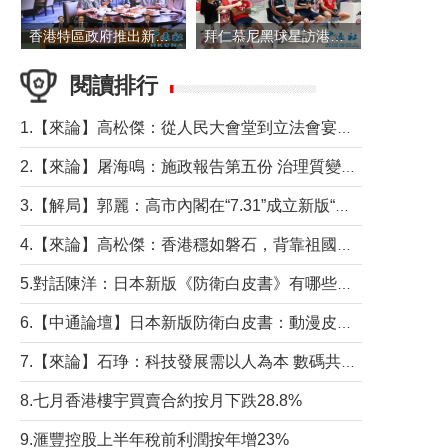
香港特區政府推出新一批銀色債券 每手1萬元保底息4.25厘
拜仁慕尼黑球星訪港 與球迷近距離互動
閱讀排行
1.【來論】高松傑：從人民大會堂到立法會宴會廳——香港管治新範式的完整拼圖
2.【來論】屠海鳴：施政報告第五份 治理質變脈絡清
3.【解局】郭麗：高市內閣在“7.31”成立新版“特高課”意欲何為？
4.【來論】高松傑：香港穩如磐石，背靠祖國才是真正的“終極護城河”
5.對話陳洋：日本新版《防衛白皮書》有哪些點值得警惕？
6.【中通論壇】日本新版防衛白皮書：動漫皮包藏不住軍國野心
7.【來論】石琤：科技發展需以人為本 數碼共融不應讓長者放棄傳統生活方式
8.七月香港樓宇買賣合約按月下跌28.8%
9.滙豐控股上半年稅前利潤按年增23%