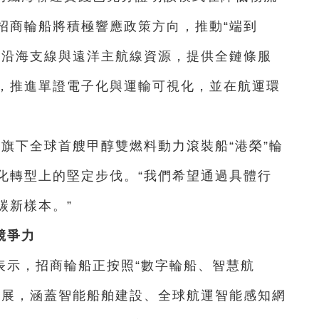
招商輪船將積極響應政策方向，推動“端到
、沿海支線與遠洋主航線資源，提供全鏈條服
，推進單證電子化與運輸可視化，並在航運環
旗下全球首艘甲醇雙燃料動力滾裝船“港榮”輪
化轉型上的堅定步伐。“我們希望通過具體行
碳新樣本。”
競爭力
表示，招商輪船正按照“數字輪船、智慧航
發展，涵蓋智能船舶建設、全球航運智能感知網