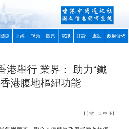
國際
財經
視頻
圖集
電訊
評論
通說
政府發佈
港舉行 業界： 助力“鐵
展香港腹地樞紐功能
【字號：
大
中
小
】