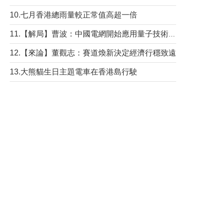
10.七月香港總雨量較正常值高超一倍
11.【解局】曹波：中國電網開始應用量子技術，以後會不再停電嗎？
12.【來論】董觀志：賽道煥新決定經濟行穩致遠
13.大熊貓生日主題電車在香港島行駛