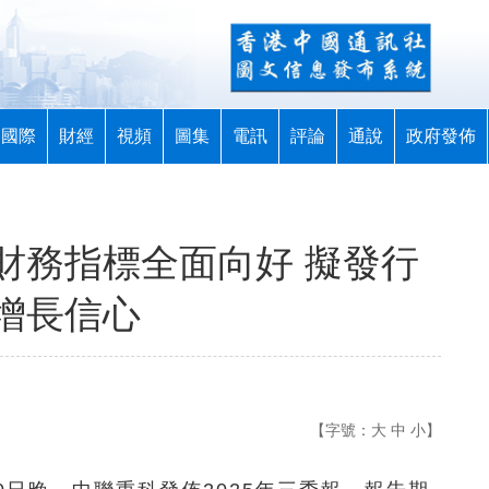
國際
財經
視頻
圖集
電訊
評論
通說
政府發佈
財務指標全面向好 擬發行
增長信心
【字號：
大
中
小
】