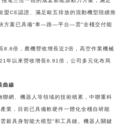
動、拖電三位一體的成套新能源動力方案，滿足
歐盟CE認證、滿足歐五排放的混動機型陸續推
決方案已具備“車—路—平台—雲”全棧交付能
收增長8.6倍，農機營收增長近2倍，高空作業機械
21年以來營收增長8.91倍，公司多元化布局
長曲線
物聯網、機器人等領域的技術積累，中聯重科
人產業，目前已具備軟硬件一體化全棧自研能
“雲穀具身智能大模型”和工具鏈。機器人關鍵