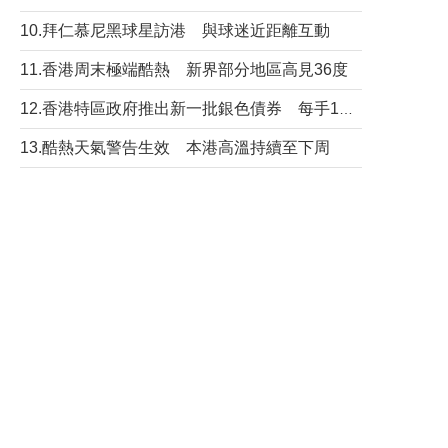
10.拜仁慕尼黑球星訪港 與球迷近距離互動
11.香港周末極端酷熱 新界部分地區高見36度
12.香港特區政府推出新一批銀色債券 每手1萬元保底息4.25厘
13.酷熱天氣警告生效 本港高溫持續至下周