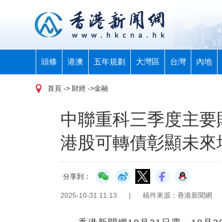
頭條
港澳
五年規劃
大灣區
台灣
內地
首頁
-> 財經 ->金融
中聯重科三季度主要
港股可轉債彰顯未來
分享到：
2025-10-31 11:13
|
稿件來源：香港新聞網