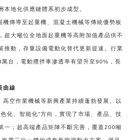
洲本地化供應鏈體系初步成型。
掘機傳導至起重機、混凝土機械等傳統優勢板
，超大噸位全地面起重機等高附加值產品供不
策推動，存量設備電動化替代更新提速。行業
8萬台，電動攪拌車滲透率有望升至90%，長
長曲線
、高空作業機械等新興產業持續蓬勃發展。以
綠色化、智能化”方向，實現了市場、產品、技
第一；超高端產品矩陣不斷完善，覆蓋200噸