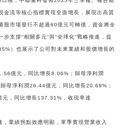
30日晚，中聯重科發佈2025年三季報。報告期
現金流等核心指標實現全面增長，展現出高質
港股市場發行不超過60億元可轉債，資金將全
步支撐“相關多元”與“全球化”戰略推進，提
35%）也展示了公司對未來業績和股價增長的
.56億元，同比增長8.06%；歸母淨利潤
非歸母淨利潤26.44億元，同比增長20.69%；
億元，同比增長137.31%，收現率達
速，業績拐點效應明顯，單季實現營業收入