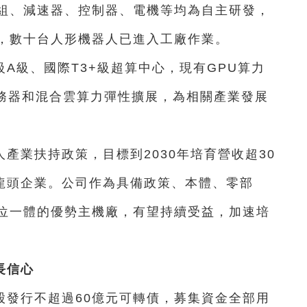
組、減速器、控制器、電機等均為自主研發，
，數十台人形機器人已進入工廠作業。
A級、國際T3+級超算中心，現有GPU算力
個服務器和混合雲算力彈性擴展，為相關產業發展
產業扶持政策，目標到2030年培育營收超30
體龍頭企業。公司作為具備政策、本體、零部
位一體的優勢主機廠，有望持續受益，加速培
長信心
股發行不超過60億元可轉債，募集資金全部用