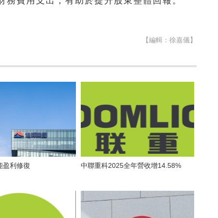
財務費用支出，有助於提升股東整體回報。
【編輯：徐嘉儀】
能盈利修復
中聯重科2025全年營收增14.58%