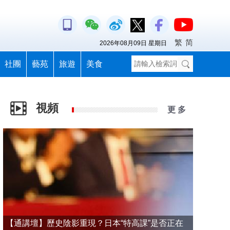
繁
简
2026年08月09日 星期日
社團
藝苑
旅遊
美食
視頻
更 多
【通講壇】歷史陰影重現？日本“特高課”是否正在