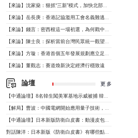
【來論】沈家燊：狠抓“三新”模式，加快北部都會區建設
【來論】岳長庚：香港記協濫用工會名義難逃法律制裁
【來論】錢言：密西根這一場初選，為何戳中了兩黨最痛的神經？
【來論】陳士良：探析當前台灣民眾統一觀望心態的深層成因
【來論】方璇：香港首個五年發展規劃應立足民生務實前行
【來論】董觀志：賽道煥新決定經濟行穩致遠
論壇
更 多
【中通論壇】8名韓生闖美軍基地示威被捕 韓國年輕人反美情緒從何而來？
【解局】曹波：中國電網開始應用量子技術，以後會不再停電嗎？
【中通論壇】日本新版防衛白皮書：動漫皮包藏不住軍國野心
對話陳洋：日本新版《防衛白皮書》有哪些點值得警惕？