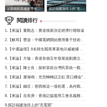
父親節民眾攜家帶眷出遊
探訪福建漁排上的“充電寶”
閱讀排行
1.【來論】董觀志：賽道煥新決定經濟行穩致遠
2.【解局】曹波：中國電網開始應用量子技術，以後會不再停電嗎？
3.【中通論壇】8名韓生闖美軍基地示威被捕 韓國年輕人反美情緒從何而來？
4.【來論】方璇：香港首個五年發展規劃應立足民生務實前行
5.【來論】陳士良：探析當前台灣民眾統一觀望心態的深層成因
6.【來論】屠海鳴：兜兜轉轉話王虹 眾口鑠金“一邊倒”
7.【來論】錢言：密西根這一場初選，為何戳中了兩黨最痛的神經？
8.【來論】岳長庚：香港記協濫用工會名義難逃法律制裁
9.探訪福建漁排上的“充電寶”