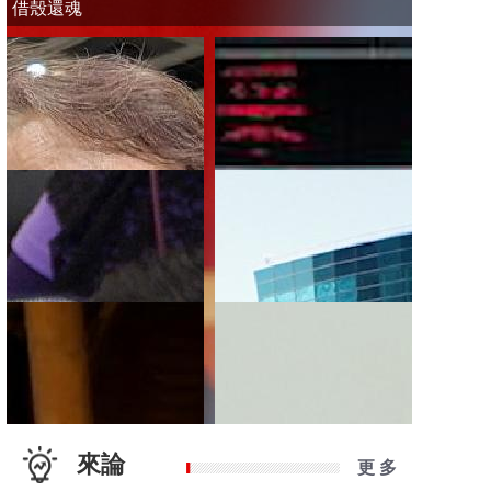
借殼還魂
來論
更 多