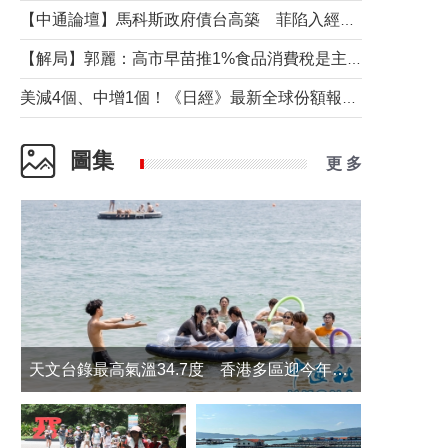
【中通論壇】馬科斯政府債台高築 菲陷入經濟困境與南海對抗惡循環？
【解局】郭麗：高市早苗推1%食品消費稅是主動作為還是被迫“飲鴆止渴”
美減4個、中增1個！《日經》最新全球份額報告透露了什麼？
圖集
更 多
天文台錄最高氣溫34.7度 香港多區迎今年最熱一天