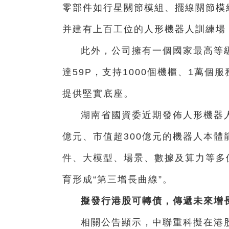
零部件如行星關節模組、擺線關節模
并建有上百工位的人形機器人訓練場
此外，公司擁有一個國家最高等級
達59P，支持1000個機櫃、1萬
提供堅實底座。
湖南省國資委近期發佈人形機器人
億元、市值超300億元的機器人本
件、大模型、場景、數據及算力等多
育形成“第三增長曲線”。
擬發行港股可轉債，傳遞未來增
相關公告顯示，中聯重科擬在港