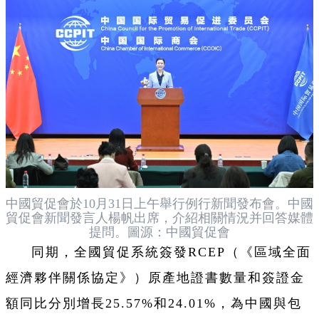
中國貿促會於10月31日上午舉行例行新聞發布會。中國
貿促會新聞發言人楊帆出席，介紹相關情況并回答媒體
提問。圖源：中國貿促會
同期，全國貿促系統簽發RCEP（《區域全面
經濟夥伴關係協定》）原產地證書數量和簽證金
額同比分別增長25.57%和24.01%，為中國與包