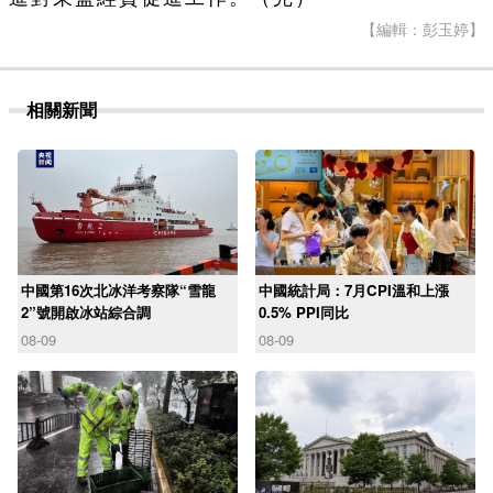
【編輯：彭玉婷】
相關新聞
中國第16次北冰洋考察隊“雪龍
中國統計局：7月CPI溫和上漲
2”號開啟冰站綜合調
0.5% PPI同比
08-09
08-09