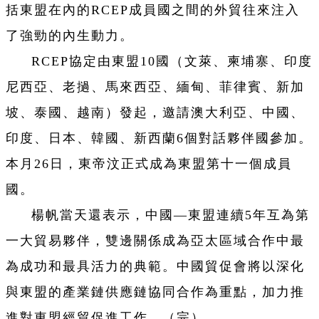
括東盟在內的RCEP成員國之間的外貿往來注入
了強勁的內生動力。
RCEP協定由東盟10國（文萊、柬埔寨、印度
尼西亞、老撾、馬來西亞、緬甸、菲律賓、新加
坡、泰國、越南）發起，邀請澳大利亞、中國、
印度、日本、韓國、新西蘭6個對話夥伴國參加。
本月26日，東帝汶正式成為東盟第十一個成員
國。
楊帆當天還表示，中國—東盟連續5年互為第
一大貿易夥伴，雙邊關係成為亞太區域合作中最
為成功和最具活力的典範。中國貿促會將以深化
與東盟的產業鏈供應鏈協同合作為重點，加力推
進對東盟經貿促進工作。（完）