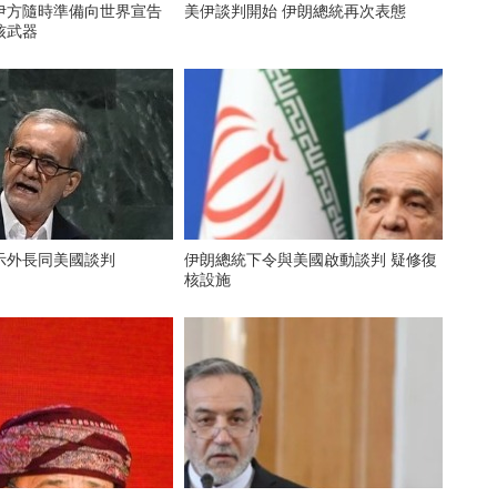
伊方隨時準備向世界宣告
美伊談判開始 伊朗總統再次表態
核武器
示外長同美國談判
伊朗總統下令與美國啟動談判 疑修復
核設施