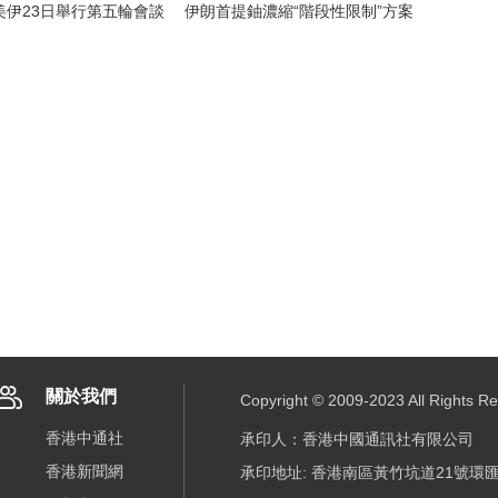
美伊23日舉行第五輪會談
伊朗首提鈾濃縮“階段性限制”方案
關於我們
Copyright © 2009-2023 All R
香港中通社
承印人：香港中國通訊社有限公司
香港新聞網
承印地址: 香港南區黃竹坑道21號環匯