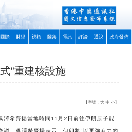
國際
財經
視頻
圖集
電訊
評論
通說
政府發佈
式”重建核設施
【字號：
大
中
小
】
統佩澤希齊揚當地時間11月2日前往伊朗原子能
會議。佩澤希齊揚表示，伊朗將“以更強有力的