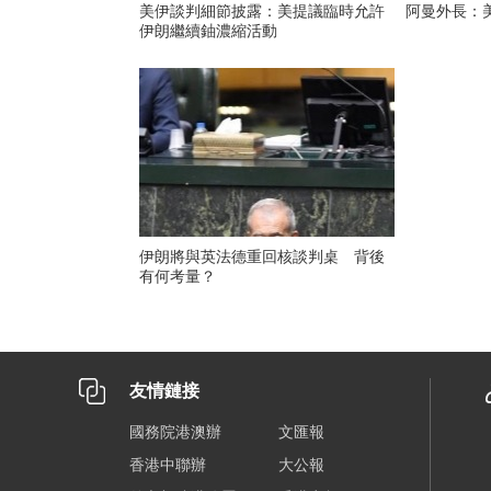
美伊談判細節披露：美提議臨時允許
阿曼外長：
伊朗繼續鈾濃縮活動
伊朗將與英法德重回核談判桌 背後
有何考量？
友情鏈接
國務院港澳辦
文匯報
香港中聯辦
大公報