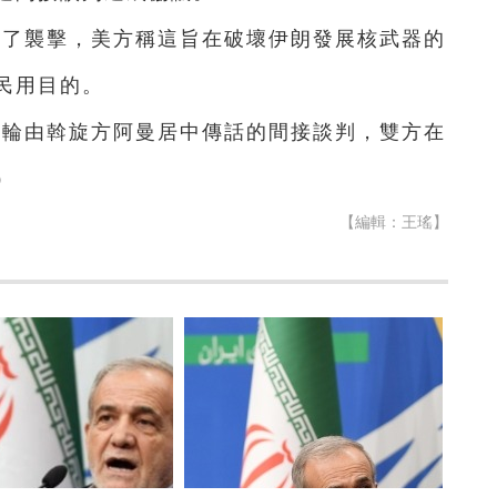
動了襲擊，美方稱這旨在破壞伊朗發展核武器的
民用目的。
五輪由斡旋方阿曼居中傳話的間接談判，雙方在
）
【編輯：王瑤】