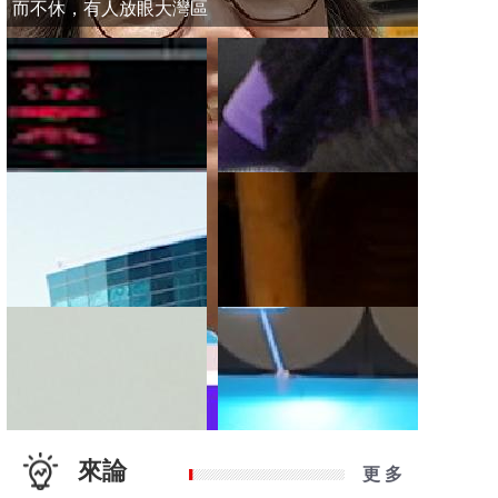
而不休，有人放眼大灣區
來論
更 多