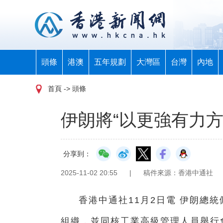
頭條
港澳
五年規劃
大灣區
台灣
內地
首頁
-> 頭條
伊朗將“以更強有力方
分享到：
2025-11-02 20:55
|
稿件來源：香港中通社
香港中通社11月2日電 伊朗總
組織，並同核工業高級管理人員舉行