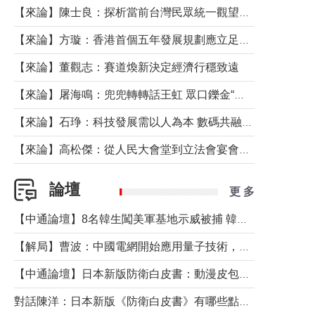
【來論】陳士良：探析當前台灣民眾統一觀望心態的深層成因
【來論】方璇：香港首個五年發展規劃應立足民生務實前行
【來論】董觀志：賽道煥新決定經濟行穩致遠
【來論】屠海鳴：兜兜轉轉話王虹 眾口鑠金“一邊倒”
【來論】石琤：科技發展需以人為本 數碼共融不應讓長者放棄傳統生活方式
【來論】高松傑：從人民大會堂到立法會宴會廳——香港管治新範式的完整拼圖
論壇
更 多
【中通論壇】8名韓生闖美軍基地示威被捕 韓國年輕人反美情緒從何而來？
【解局】曹波：中國電網開始應用量子技術，以後會不再停電嗎？
【中通論壇】日本新版防衛白皮書：動漫皮包藏不住軍國野心
對話陳洋：日本新版《防衛白皮書》有哪些點值得警惕？