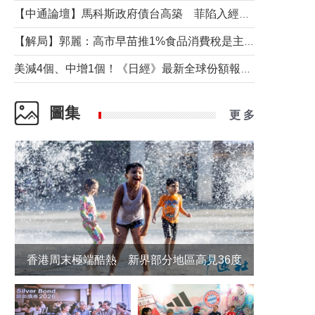
【中通論壇】馬科斯政府債台高築 菲陷入經濟困境與南海對抗惡循環？
【解局】郭麗：高市早苗推1%食品消費稅是主動作為還是被迫“飲鴆止渴”
美減4個、中增1個！《日經》最新全球份額報告透露了什麼？
圖集
更 多
香港周末極端酷熱 新界部分地區高見36度