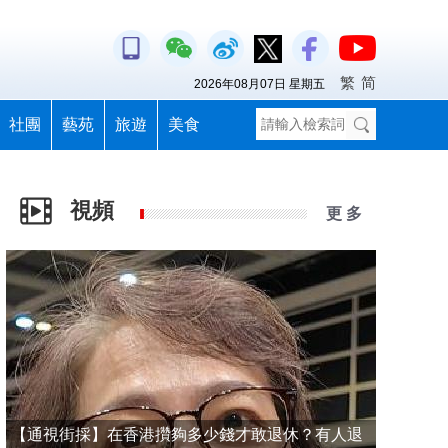
繁
简
2026年08月07日 星期五
社團
藝苑
旅遊
美食
視頻
更 多
【通視街採】在香港攢夠多少錢才敢退休？有人退