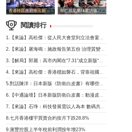
香港特區政府推出新一批銀色債券 每手1萬元保底息4.25厘
拜仁慕尼黑球星訪港 與球迷近距離互動
閱讀排行
1.【來論】高松傑：從人民大會堂到立法會宴會廳——香港管治新範式的完整拼圖
2.【來論】屠海鳴：施政報告第五份 治理質變脈絡清
3.【解局】郭麗：高市內閣在“7.31”成立新版“特高課”意欲何為？
4.【來論】高松傑：香港穩如磐石，背靠祖國才是真正的“終極護城河”
5.對話陳洋：日本新版《防衛白皮書》有哪些點值得警惕？
6.【中通論壇】日本新版防衛白皮書：動漫皮包藏不住軍國野心
7.【來論】石琤：科技發展需以人為本 數碼共融不應讓長者放棄傳統生活方式
8.七月香港樓宇買賣合約按月下跌28.8%
9.滙豐控股上半年稅前利潤按年增23%