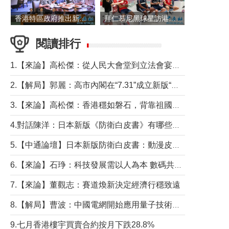
香港特區政府推出新一批銀色債券 每手1萬元保底息4.25厘
拜仁慕尼黑球星訪港 與球迷近距離互動
閱讀排行
1.【來論】高松傑：從人民大會堂到立法會宴會廳——香港管治新範式的完整拼圖
2.【解局】郭麗：高市內閣在“7.31”成立新版“特高課”意欲何為？
3.【來論】高松傑：香港穩如磐石，背靠祖國才是真正的“終極護城河”
4.對話陳洋：日本新版《防衛白皮書》有哪些點值得警惕？
5.【中通論壇】日本新版防衛白皮書：動漫皮包藏不住軍國野心
6.【來論】石琤：科技發展需以人為本 數碼共融不應讓長者放棄傳統生活方式
7.【來論】董觀志：賽道煥新決定經濟行穩致遠
8.【解局】曹波：中國電網開始應用量子技術，以後會不再停電嗎？
9.七月香港樓宇買賣合約按月下跌28.8%