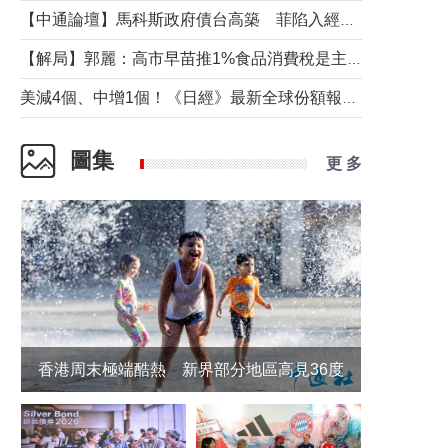
【中通論壇】馬科斯政府債台高築 菲陷入經濟困境與南海對抗惡循環？
【解局】郭麗：高市早苗推1%食品消費稅是主動作為還是被迫“飲鴆止渴”
美減4個、中增1個！《日經》最新全球份額報告透露了什麼？
圖集
更 多
香港周末極端酷熱 新界部分地區高見36度