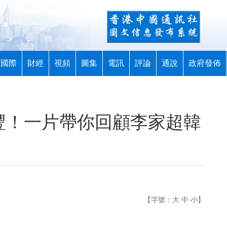
國際
財經
視頻
圖集
電訊
評論
通說
政府發佈
頗豐！一片帶你回顧李家超韓
【字號：
大
中
小
】