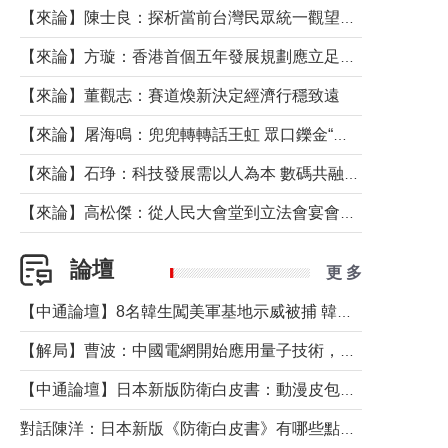
【來論】陳士良：探析當前台灣民眾統一觀望心態的深層成因
【來論】方璇：香港首個五年發展規劃應立足民生務實前行
【來論】董觀志：賽道煥新決定經濟行穩致遠
【來論】屠海鳴：兜兜轉轉話王虹 眾口鑠金“一邊倒”
【來論】石琤：科技發展需以人為本 數碼共融不應讓長者放棄傳統生活方式
【來論】高松傑：從人民大會堂到立法會宴會廳——香港管治新範式的完整拼圖
論壇
更 多
【中通論壇】8名韓生闖美軍基地示威被捕 韓國年輕人反美情緒從何而來？
【解局】曹波：中國電網開始應用量子技術，以後會不再停電嗎？
【中通論壇】日本新版防衛白皮書：動漫皮包藏不住軍國野心
對話陳洋：日本新版《防衛白皮書》有哪些點值得警惕？