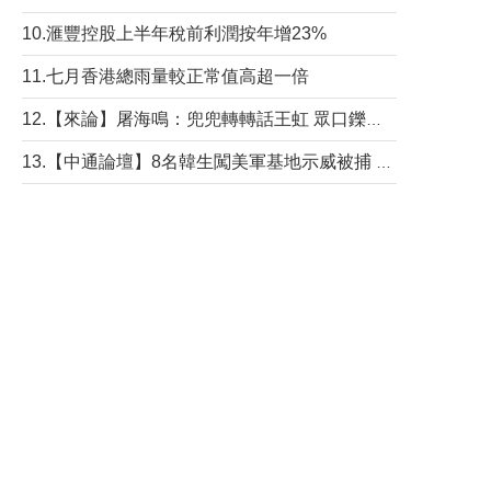
10.滙豐控股上半年稅前利潤按年增23%
11.七月香港總雨量較正常值高超一倍
12.【來論】屠海鳴：兜兜轉轉話王虹 眾口鑠金“一邊倒”
13.【中通論壇】8名韓生闖美軍基地示威被捕 韓國年輕人反美情緒從何而來？