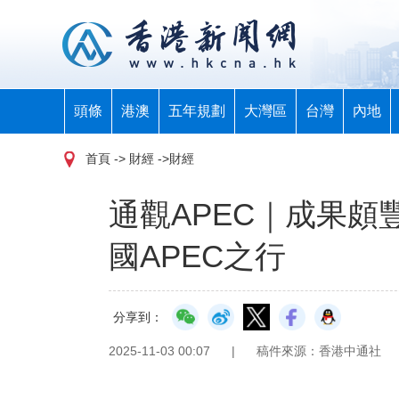
頭條
港澳
五年規劃
大灣區
台灣
內地
首頁
-> 財經 ->財經
通觀APEC｜成果
國APEC之行
分享到：
2025-11-03 00:07
|
稿件來源：香港中通社