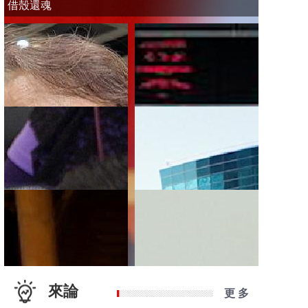
借殼還魂
來論
更 多