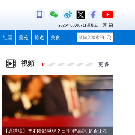
繁
简
2026年08月07日 星期五
社團
藝苑
旅遊
美食
視頻
更 多
【通講壇】歷史陰影重現？日本“特高課”是否正在