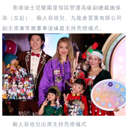
香港迪士尼樂園度假區營運高級副總裁施保
添（左起）、
藝人容祖兒、
九龍倉置業有限公司
副主席兼常務董事淩緣庭主持亮燈儀式。
藝人容祖兒出席主持亮燈儀式