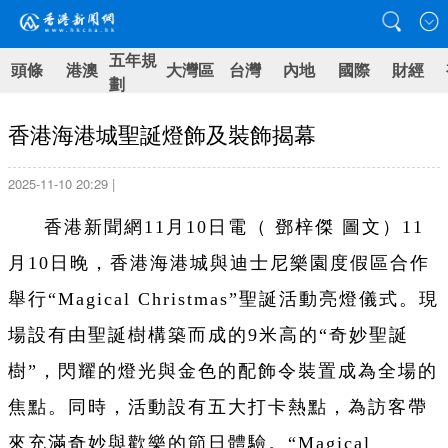
五年規
頭條
港澳
大灣區
台灣
內地
國際
財經
劃
香港海港城聖誕燈飾及裝飾揭幕
2025-11-10 20:29 |
香港新聞網11月10日電（ 鄧梓傑 圖文）11
月10日晚，香港海港城與迪士尼樂園度假區合作
舉行“Magical Christmas”聖誕活動亮燈儀式。現
場設有由聖誕樹構築而成的9米高的“奇妙聖誕
樹”，閃耀的燈光與金色的配飾令裝置成為全場的
焦點。同時，活動設有五大打卡熱點，為訪客帶
來充滿奇妙與歡樂的節日體驗。“Magical