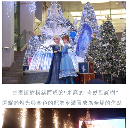
由聖誕樹構築而成的9米高的“奇妙聖誕樹”，
閃耀的燈光與金色的配飾令裝置成為全場的焦點