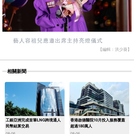
藝人容祖兒應邀出席主持亮燈儀式
【編輯：洪少葵】
相關新聞
工銀亞洲完成首筆LNG跨境通人
香港啟德醫院10月投入服務覆蓋
民幣結算交易
超過180萬人
08-06
08-06