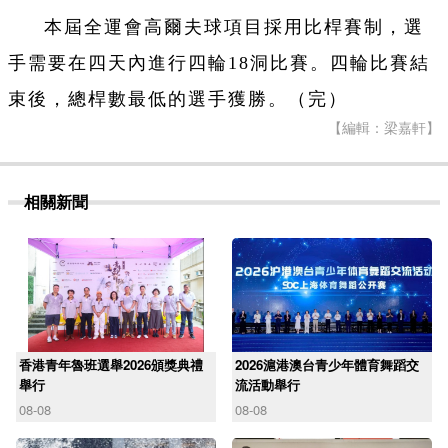
本屆全運會高爾夫球項目採用比桿賽制，選
手需要在四天內進行四輪18洞比賽。四輪比賽結
束後，總桿數最低的選手獲勝。（完）
【編輯：梁嘉軒】
相關新聞
香港青年魯班選舉2026頒獎典禮
2026滬港澳台青少年體育舞蹈交
舉行
流活動舉行
08-08
08-08