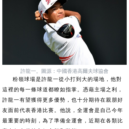
許龍一。圖源：中國香港高爾夫球協會
粉嶺球場是許龍一從小打到大的場地，他對
這裡的每一條球道都瞭如指掌。憑藉主場之利，
許龍一有望獲得更多優勢，也十分期待在親朋好
友面前代表香港比賽。他說，全運會是自己今年
最重要的時刻，為了準備全運會，近期在各類比