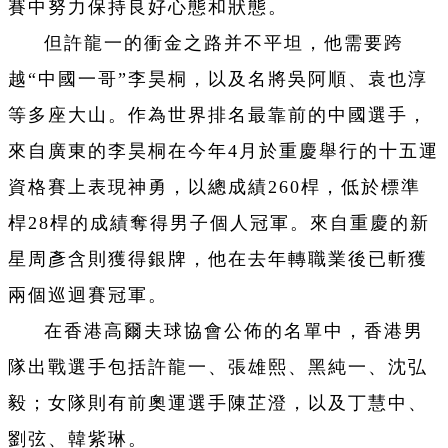
賽中努力保持良好心態和狀態。
但許龍一的衝金之路并不平坦，他需要跨
越“中國一哥”李昊桐，以及名將吳阿順、袁也淳
等多座大山。作為世界排名最靠前的中國選手，
來自廣東的李昊桐在今年4月於重慶舉行的十五運
資格賽上表現神勇，以總成績260桿，低於標準
桿28桿的成績奪得男子個人冠軍。來自重慶的新
星周彥含則獲得銀牌，他在去年轉職業後已斬獲
兩個巡迴賽冠軍。
在香港高爾夫球協會公佈的名單中，香港男
隊出戰選手包括許龍一、張雄熙、黑純一、沈弘
毅；女隊則有前奧運選手陳芷澄，以及丁慧中、
劉弦、韓紫琳。