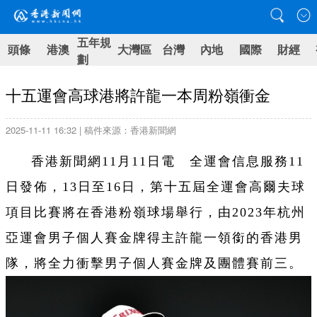
五年規
頭條
港澳
大灣區
台灣
內地
國際
財經
劃
十五運會高球港將許龍一本周粉嶺衝金
2025-11-11 16:32 | 稿件來源：香港新聞網
香港新聞網11月11日電 全運會信息服務11
日發佈，13日至16日，第十五屆全運會高爾夫球
項目比賽將在香港粉嶺球場舉行，由2023年杭州
亞運會男子個人賽金牌得主許龍一領銜的香港男
隊，將全力衝擊男子個人賽金牌及團體賽前三。