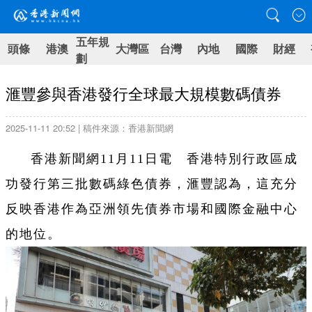
五年規
頭條
港澳
大灣區
台灣
內地
國際
財經
劃
滙豐參與香港發行全球最大規模數碼債券
2025-11-11 20:52 | 稿件來源：香港新聞網
香港新聞網11月11日電 香港特別行政區成
功發行第三批數碼綠色債券，滙豐認為，這充分
反映香港作為亞洲領先債券市場和國際金融中心
的地位。