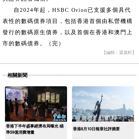
自2024年起，HSBC Orion已支援多個具代
表性的數碼債券項目，包括香港首個由私營機構
發行的數碼原生債券，以及首個在香港和澳門上
市的數碼債券。（完）
【編輯：梁嘉軒】
相關新聞
香港下半年盛事經濟布局曝光 瞄
香港8月10日報章社評摘要
準59億消費增量