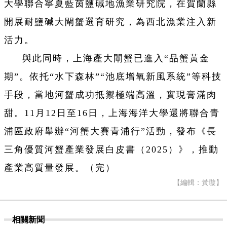
大學聯合寧夏藍茵鹽碱地漁業研究院，在賀蘭縣
開展耐鹽碱大閘蟹選育研究，為西北漁業注入新
活力。
與此同時，上海產大閘蟹已進入“品蟹黃金
期”。依托“水下森林”“池底增氧新風系統”等科技
手段，當地河蟹成功抵禦極端高溫，實現膏滿肉
甜。11月12日至16日，上海海洋大學還將聯合青
浦區政府舉辦“河蟹大賽青浦行”活動，發布《長
三角優質河蟹產業發展白皮書（2025）》，推動
產業高質量發展。（完）
【編輯：黃璇】
相關新聞