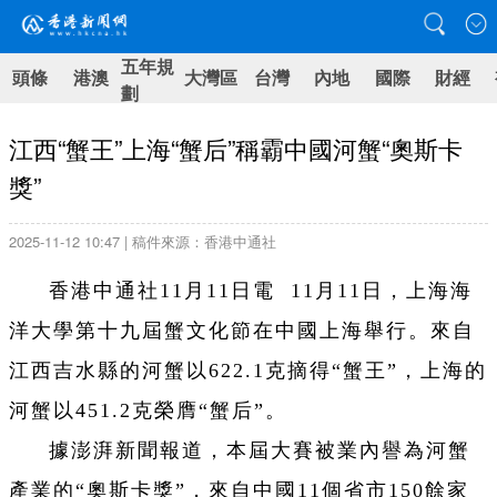
五年規
頭條
港澳
大灣區
台灣
內地
國際
財經
劃
江西“蟹王”上海“蟹后”稱霸中國河蟹“奧斯卡
獎”
2025-11-12 10:47 | 稿件來源：香港中通社
香港中通社11月11日電 11月11日，上海海
洋大學第十九屆蟹文化節在中國上海舉行。來自
江西吉水縣的河蟹以622.1克摘得“蟹王”，上海的
河蟹以451.2克榮膺“蟹后”。
據澎湃新聞報道，本屆大賽被業內譽為河蟹
產業的“奧斯卡獎”，來自中國11個省市150餘家