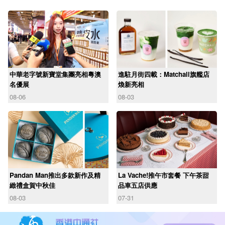
中華老字號新寶堂集團亮相粵澳
進駐月街四載：Matchali旗艦店
名優展
煥新亮相
08-06
08-03
Pandan Man推出多款新作及精
La Vache!推午市套餐 下午茶甜
緻禮盒賀中秋佳
品車五店供應
08-03
07-31