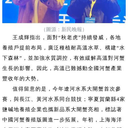
（圖源：新民晚報）
王成輝指出，面對“秋老虎”持續發威，各地
養殖戶提前布局，廣泛種植耐高溫水草、構建“水
下森林”，並加強水質調控，有效緩解高溫對河蟹
生長的影響。因此，高溫已難撼動全國河蟹產業
豐收年的大勢。
值得留意的是，今年遼河水系大閘蟹首次參
賽，與長江、黃河水系同台競技；寧夏賀蘭縣4家
鹽碱地養殖企業也攜新品系大閘蟹亮相，標誌著
中國河蟹養殖版圖進一步拓展。年初，上海海洋