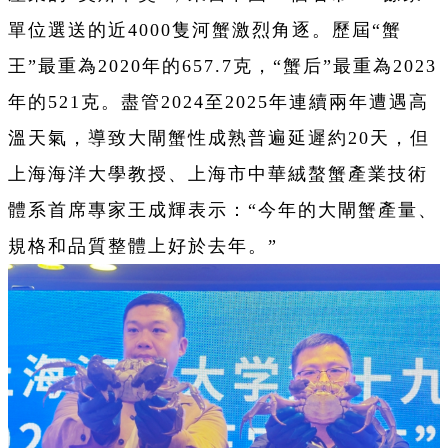
單位選送的近4000隻河蟹激烈角逐。歷屆“蟹
王”最重為2020年的657.7克，“蟹后”最重為2023
年的521克。盡管2024至2025年連續兩年遭遇高
溫天氣，導致大閘蟹性成熟普遍延遲約20天，但
上海海洋大學教授、上海市中華絨螯蟹產業技術
體系首席專家王成輝表示：“今年的大閘蟹產量、
規格和品質整體上好於去年。”