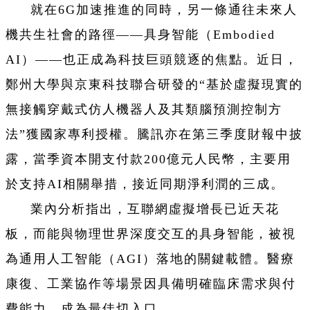
就在6G加速推進的同時，另一條通往未來人
機共生社會的路徑——具身智能（Embodied
AI）——也正成為科技巨頭競逐的焦點。近日，
鄭州大學與京東科技聯合研發的“基於虛擬現實的
無接觸穿戴式仿人機器人及其類腦預測控制方
法”獲國家專利授權。騰訊亦在第三季度財報中披
露，當季資本開支付款200億元人民幣，主要用
於支持AI相關舉措，接近同期淨利潤的三成。
業內分析指出，互聯網虛擬增長已近天花
板，而能與物理世界深度交互的具身智能，被視
為通用人工智能（AGI）落地的關鍵載體。醫療
康復、工業協作等場景因具備明確臨床需求與付
費能力，成為最佳切入口。