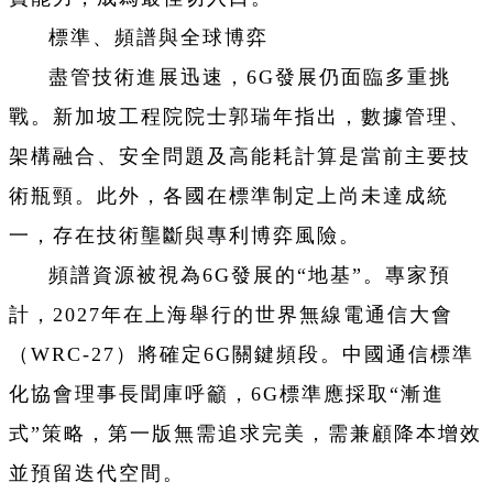
標準、頻譜與全球博弈
盡管技術進展迅速，6G發展仍面臨多重挑
戰。新加坡工程院院士郭瑞年指出，數據管理、
架構融合、安全問題及高能耗計算是當前主要技
術瓶頸。此外，各國在標準制定上尚未達成統
一，存在技術壟斷與專利博弈風險。
頻譜資源被視為6G發展的“地基”。專家預
計，2027年在上海舉行的世界無線電通信大會
（WRC-27）將確定6G關鍵頻段。中國通信標準
化協會理事長聞庫呼籲，6G標準應採取“漸進
式”策略，第一版無需追求完美，需兼顧降本增效
並預留迭代空間。