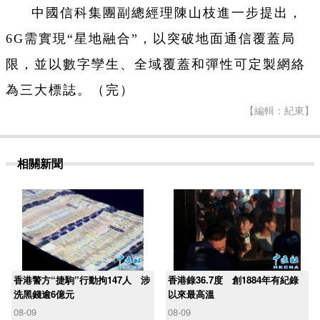
中國信科集團副總經理陳山枝進一步提出，
6G需實現“星地融合”，以突破地面通信覆蓋局
限，並以數字孿生、全域覆蓋和彈性可定製網絡
為三大標誌。（完）
【編輯：紀東】
相關新聞
香港警方“捷駒”行動拘147人 涉
香港錄36.7度 創1884年有紀錄
洗黑錢逾6億元
以來最高溫
08-09
08-09