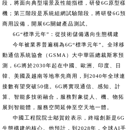
段，將面向典型場景及性能指標，研發6G原型樣
機；第三階段是系統組網試驗階段，將研發6G預
商用設備，開展6G關鍵產品測試。
6G“標準元年”：從技術儲備邁向生態構建
今年被業界普遍稱為6G“標準元年”。全球移
動通信系統協會（GSMA）大中華區總裁斯寒預
測，6G將於2030年起在中國、歐洲、印度、日
韓、美國及越南等地率先商用，到2040年全球連
接數有望突破50億。6G將實現通信、感知、計
算、智能多技術融合，服務對象從人、機、物拓
展到智能體，服務空間延伸至空天地一體。
中國工程院院士鄔賀銓表示，終端創新是6G
生態構建的核心。他預計，到2028年，全球AI手