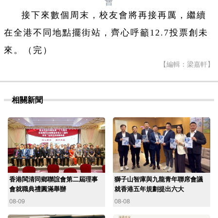
會
接下來數個周末，校友會將再接再厲，繼續
在全港不同地點擺街站，齊心呼籲12.7投票創未
來。（完）
【編輯：梁嘉軒】
相關新聞
香港閩清同鄉聯誼會第二屆理事
獅子山智庫與九龍青年聯席會議
會就職典禮圓滿舉辦
就香港五年規劃提出六大
08-09
08-08