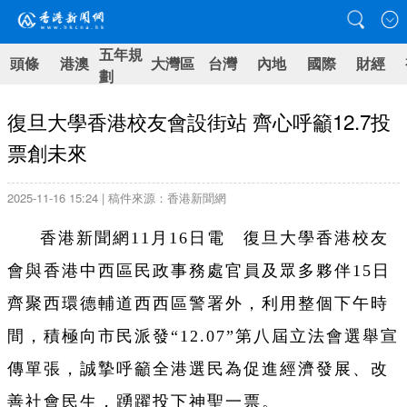
五年規
頭條
港澳
大灣區
台灣
內地
國際
財經
劃
復旦大學香港校友會設街站 齊心呼籲12.7投
票創未來
2025-11-16 15:24 | 稿件來源：香港新聞網
香港新聞網11月16日電 復旦大學香港校友
會與香港中西區民政事務處官員及眾多夥伴15日
齊聚西環德輔道西西區警署外，利用整個下午時
間，積極向市民派發“12.07”第八屆立法會選舉宣
傳單張，誠摯呼籲全港選民為促進經濟發展、改
善社會民生，踴躍投下神聖一票。