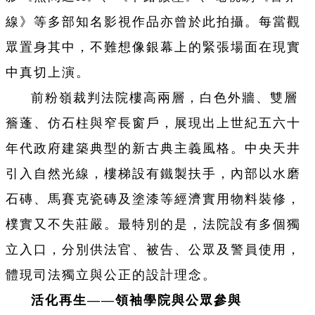
線》等多部知名影視作品亦曾於此拍攝。每當觀
眾置身其中，不難想像銀幕上的緊張場面在現實
中真切上演。
前粉嶺裁判法院樓高兩層，白色外牆、雙層
簷蓬、仿石柱與窄長窗戶，展現出上世紀五六十
年代政府建築典型的新古典主義風格。中央天井
引入自然光線，樓梯設有鐵製扶手，內部以水磨
石磚、馬賽克瓷磚及塗漆等經濟實用物料裝修，
樸實又不失莊嚴。最特別的是，法院設有多個獨
立入口，分別供法官、被告、公眾及警員使用，
體現司法獨立與公正的設計理念。
活化再生——領袖學院與公眾參與