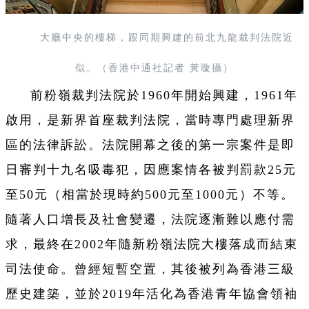
大廳中央的樓梯，跟同期興建的前北九龍裁判法院近
似。（香港中通社記者 黃璇攝）
前粉嶺裁判法院於1960年開始興建，1961年
啟用，是新界首座裁判法院，當時專門處理新界
區的法律訴訟。法院開幕之後的第一宗案件是即
日審判十九名吸毒犯，因應案情各被判罰款25元
至50元（相當於現時約500元至1000元）
不等
。
隨著人口增長及社會變遷，法院逐漸難以應付需
求，最終在2002年隨新粉嶺法院大樓落成而結束
司法使命。曾經短暫空置，其後被列為香港三級
歷史建築，並於2019年活化為香港青年協會領袖