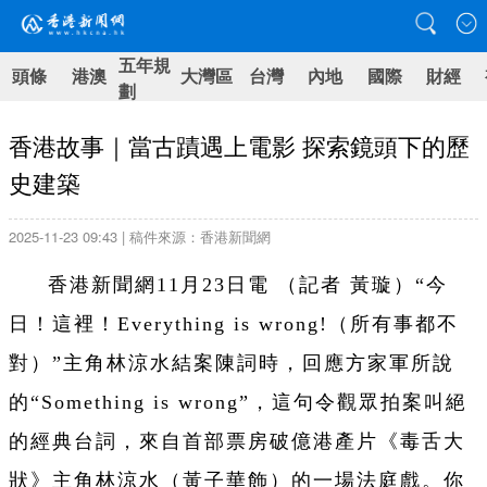
五年規
頭條
港澳
大灣區
台灣
內地
國際
財經
劃
香港故事｜當古蹟遇上電影 探索鏡頭下的歷
史建築
2025-11-23 09:43 | 稿件來源：香港新聞網
香港新聞網11月23日電 （記者 黃璇）“今
日！這裡！Everything is wrong!（所有事都不
對）”主角林涼水結案陳詞時，回應方家軍所說
的“Something is wrong”，這句令觀眾拍案叫絕
的經典台詞，來自首部票房破億港產片《毒舌大
狀》主角林涼水（黃子華飾）的一場法庭戲。你