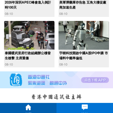
2026年深圳APEC峰會進入倒計
美軍彈藥庫存告急 五角大樓促廠
時100天
商加速生產
08-10
08-10
泰國暖武里府行政組織辦公樓發
宇樹科技開啟中國A股IPO申購 市
生槍擊 主席重傷
場料中籤率偏低
08-10
08-10