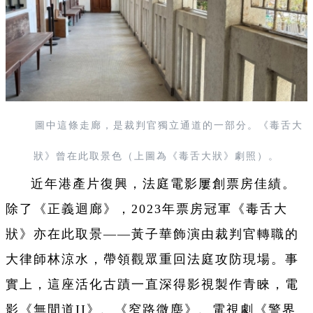
圖中這條走廊，是裁判官獨立通道的一部分。《毒舌大
狀》曾在此取景色（上圖為《毒舌大狀》劇照）。
近年港產片復興，法庭電影屢創票房佳績。
除了《正義迴廊》，2023年票房冠軍《毒舌大
狀》亦在此取景——黃子華飾演由裁判官轉職的
大律師林涼水，帶領觀眾重回法庭攻防現場。事
實上，這座活化古蹟一直深得影視製作青睞，電
影《無間道II》、《窄路微塵》、電視劇《警界