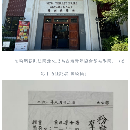
前粉嶺裁判法院活化成為香港青年協會領袖學院。（香
港中通社記者 黃璇攝）