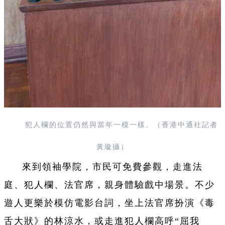
犯人欄的位置仍然與當年一模一樣。（香港中通社記者
黃璇攝）
來到領袖學院，市民可免費參觀，走進法
庭、犯人欄、法官席，親身體驗戲中場景。不少
遊人更樂於模仿電影台詞，坐上法官席扮演《毒
舌大狀》的林涼水，或走進犯人欄高呼“屈我