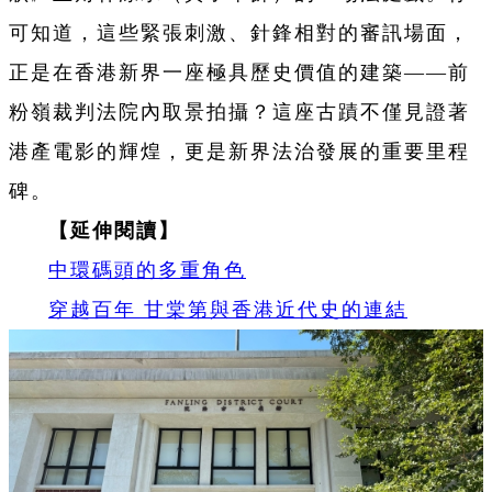
可知道，這些緊張刺激、針鋒相對的審訊場面，
正是在香港新界一座極具歷史價值的建築——前
粉嶺裁判法院內取景拍攝？這座古蹟不僅見證著
港產電影的輝煌，更是新界法治發展的重要里程
碑。
【延伸閱讀】
中環碼頭的多重角色
穿越百年 甘棠第與香港近代史的連結