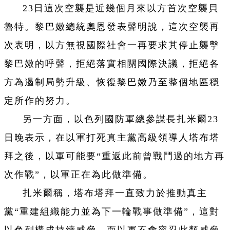
23日這次空襲是近幾個月來以方首次空襲貝
魯特。黎巴嫩總統奧恩發表聲明說，這次空襲再
次表明，以方無視國際社會一再要求其停止襲擊
黎巴嫩的呼聲，拒絕落實相關國際決議，拒絕各
方為遏制局勢升級、恢復黎巴嫩乃至整個地區穩
定所作的努力。
另一方面，以色列國防軍總參謀長扎米爾23
日晚表示，在以軍打死真主黨高級領導人塔布塔
拜之後，以軍可能要“重返此前曾戰鬥過的地方再
次作戰”，以軍正在為此做準備。
扎米爾稱，塔布塔拜一直致力於推動真主
黨“重建組織能力並為下一輪戰事做準備”，這對