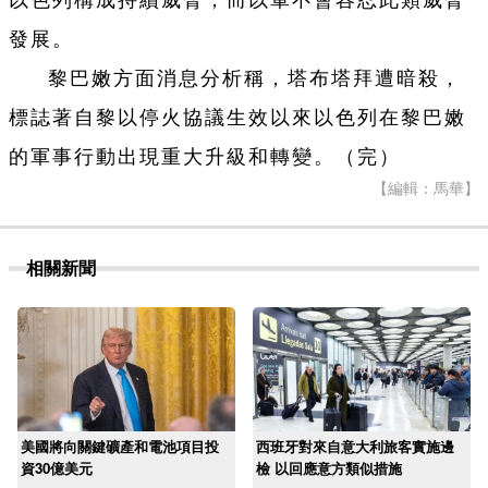
以色列構成持續威脅，而以軍不會容忍此類威脅
發展。
黎巴嫩方面消息分析稱，塔布塔拜遭暗殺，
標誌著自黎以停火協議生效以來以色列在黎巴嫩
的軍事行動出現重大升級和轉變。（完）
【編輯：馬華】
相關新聞
美國將向關鍵礦產和電池項目投
西班牙對來自意大利旅客實施邊
資30億美元
檢 以回應意方類似措施