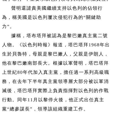
聲明還譴責美國繼續支持以色列的佔領行
為，稱美國是以色列屢次侵犯行為的“關鍵助
力”。
據稱，塔布塔拜被認為是黎巴嫩真主黨二號
人物。《以色列時報》報道，塔巴塔拜1968年出
生於貝魯特，母親是黎巴嫩人，父親是伊朗人，
他在黎巴嫩南部長大。根據以軍聲明，塔巴塔拜
上世紀80年代加入真主黨，擔任過一系列高級職
務，在去年下半年真主黨領導層大部分被以軍消
滅後，塔巴塔拜實際上負責指揮對以色列的作戰
行動。同年11月以黎停火後，他正式出任真主
黨“總參謀長”，領導該組織重建工作。