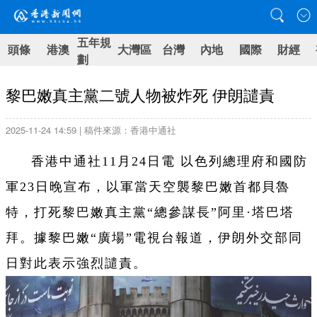
五年規
頭條
港澳
大灣區
台灣
內地
國際
財經
劃
黎巴嫩真主黨二號人物被炸死 伊朗譴責
2025-11-24 14:59 | 稿件來源：香港中通社
香港中通社11月24日電 以色列總理府和國防
軍23日晚宣布，以軍當天空襲黎巴嫩首都貝魯
特，打死黎巴嫩真主黨“總參謀長”阿里·塔巴塔
拜。據黎巴嫩“廣場”電視台報道，伊朗外交部同
日對此表示強烈譴責。