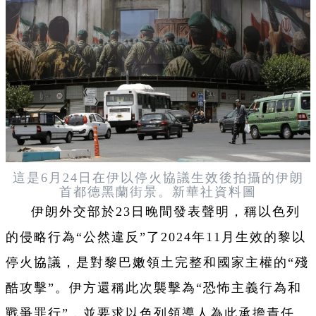
這是6月24日在伊以停火協議生效後拍攝的伊朗
首都德黑蘭街景。新華社資料圖
伊朗外交部於23日晚間發表聲明，稱以色列
的侵略行為“公然違反”了2024年11月生效的黎以
停火協議，是對黎巴嫩領土完整和國家主權的“殘
酷攻擊”。伊方還稱此次襲擊為“恐怖主義行為和
戰爭罪行”，並要求以色列領導人為此承擔責任。