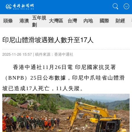
五年規
頭條
港澳
大灣區
台灣
內地
國際
財經
劃
印尼山體滑坡遇難人數升至17人
2025-11-26 15:57 | 稿件來源：香港中通社
香港中通社11月26日電 印尼國家抗災署
（BNPB）25日公布數據，印尼中爪哇省山體滑
坡已造成17人死亡，11人失蹤。