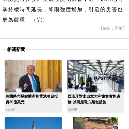
季持續時間延長，降雨強度增加，引發的災害也
更為嚴重。（完）
【編輯：馬華】
相關新聞
美國將向關鍵礦產和電池項目投
西班牙對來自意大利旅客實施邊
資30億美元
檢 以回應意方類似措施
08-08
08-08