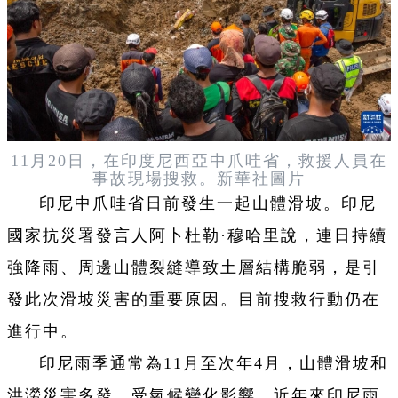
11月20日，在印度尼西亞中爪哇省，救援人員在
事故現場搜救。新華社圖片
印尼中爪哇省日前發生一起山體滑坡。印尼
國家抗災署發言人阿卜杜勒·穆哈里說，連日持續
強降雨、周邊山體裂縫導致土層結構脆弱，是引
發此次滑坡災害的重要原因。目前搜救行動仍在
進行中。
印尼雨季通常為11月至次年4月，山體滑坡和
洪澇災害多發。受氣候變化影響，近年來印尼雨