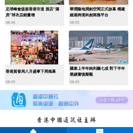
足球峰會提振香港市道 酒店“滿
華潤隆地潤創空間正式啟幕 構建
房”球衣店銷量增
維港跨境科創商務平台
08-06
08-05
國泰上半年純利飆七成 對下半年
香港貿發局八月盛事下周揭幕
業績審慎樂觀
08-05
08-05