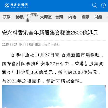
五年規
頭條
港澳
大灣區
台灣
內地
國際
財經
劃
安永料香港全年新股集資額達2800億港元
2025-11-27 19:41 | 稿件來源：香港中通社
香港中通社11月27日電 香港新股市場暢旺，
國際會計師事務所安永27日估算，香港新股集資
額今年料達到360億美元，折合約2800億港元，
為2021年之後最多，預計可稱冠全球。