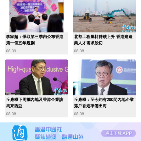
李家超：爭取第三季內公布香港
北都工程量料持續上升 香港建造
第一個五年規劃
業人才需求殷切
08-09
08-08
丘應樺下周攜內地及香港企業訪
丘應樺：至今約有200間內地企業
馬來西亞
落戶香港準備出海
08-08
08-08