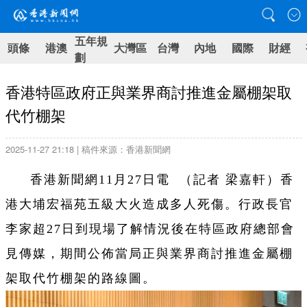
五年規
頭條
港澳
大灣區
台灣
內地
國際
財經
劃
香港特區政府正與業界商討推進金屬棚架取
代竹棚架
2025-11-27 21:18 | 稿件來源：香港新聞網
香港新聞網11月27日電 （記者 梁嘉軒）香
港大埔宏福苑五級大火造成多人死傷。行政長官
李家超27日到現場了解情況後在特區政府總部會
見傳媒，期間公佈當局正與業界商討推進金屬棚
架取代竹棚架的路線圖。