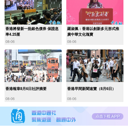
香港將發新一批銀色債券 保證息
羅淑佩：香港以創新多元形式推
率4.25厘
廣中華文化瑰寶
08-06
08-06
香港報章8月6日社評摘要
香港早間新聞速覽（8月6日）
08-06
08-06