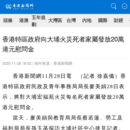
五年規
頭條
港澳
大灣區
台灣
內地
國際
財經
劃
香港特區政府向大埔火災死者家屬發放20萬
港元慰問金
2025-11-28 18:02 | 稿件來源：香港新聞網
香港新聞網11月28日電 （記者 徐嘉儀）香
港特區政府民政及青年事務局局長麥美娟28日表
示，將對大埔宏福苑火災每名死者家屬發放20萬
港元慰問金。
當天，麥美娟與教育局局長蔡若蓮、勞工及
福利局局長孫玉菡探訪大埔社區中心後見記者。