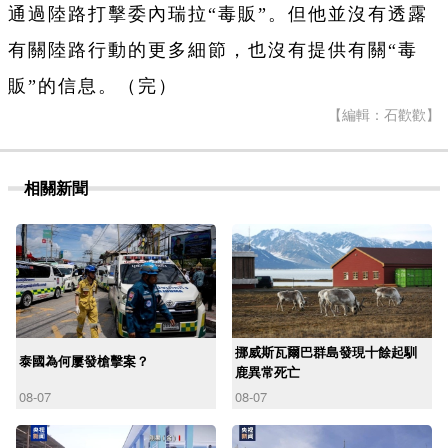
通過陸路打擊委內瑞拉“毒販”。但他並沒有透露
有關陸路行動的更多細節，也沒有提供有關“毒
販”的信息。（完）
【編輯：石歡歡】
相關新聞
挪威斯瓦爾巴群島發現十餘起馴
泰國為何屢發槍擊案？
鹿異常死亡
08-07
08-07