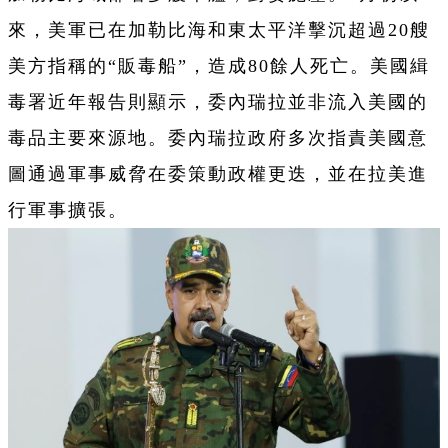
來，美軍已在加勒比海和東太平洋擊沉超過20艘
美方指稱的“販毒船”，造成80餘人死亡。美國緝
毒署近年報告則顯示，委內瑞拉並非流入美國的
毒品主要來源地。委內瑞拉政府多次指責美國意
圖通過軍事威脅在委策動政權更迭，並在拉美進
行軍事擴張。