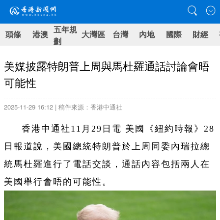
五年規
頭條
港澳
大灣區
台灣
內地
國際
財經
劃
美媒披露特朗普上周與馬杜羅通話討論會晤
可能性
2025-11-29 16:12 | 稿件來源：香港中通社
香港中通社11月29日電 美國《紐約時報》28
日報道說，美國總統特朗普於上周同委內瑞拉總
統馬杜羅進行了電話交談，通話內容包括兩人在
美國舉行會晤的可能性。