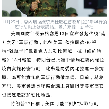
11月25日，委內瑞拉總統馬杜羅在首都加拉加斯舉行的
遊行活動上發表講話。圖片來源：新華社
美國國防部長赫格塞思13日宣布發起代號“南
方之矛”軍事行動，此後美軍“傑拉爾德·R·福
特”號航母打擊群進入加勒比海域。據《紐約時
報》18日報道，特朗普已批准中情局在委內瑞拉
境內實施秘密行動，此舉是向委內瑞拉進一步施
壓、為可能實施的軍事行動做準備。日前，赫格
塞思、美軍參謀長聯席會議主席凱恩等美軍高官
也接連造訪加勒比地區。
特朗普27日稱，美國可能“很快”採取行動，