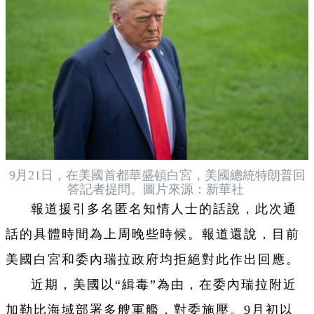
9月21日，在美國首都華盛頓白宮，美國總統特朗普回
答記者提問。圖片來源：新華社
報道援引多名匿名知情人士的話說，此次通
話的具體時間為上周晚些時候。報道還說，目前
美國白宮和委內瑞拉政府均拒絕對此作出回應。
近期，美國以“緝毒”為由，在委內瑞拉附近
加勒比海域部署多艘軍艦，對委施壓。9月初以