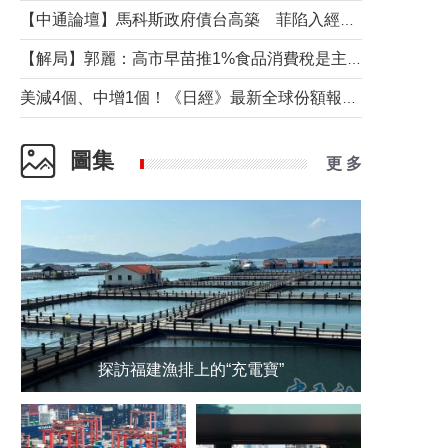
【中通論壇】馬科斯政府債台高築 菲陷入經濟困境與南海對抗惡循環？
【解局】郭麗：高市早苗推1%食品消費稅是主動作為還是被迫“飲鴆止渴”
美減4個、中增1個！《日經》最新全球份額報告透露了什麼？
圖集
更 多
探訪福建漁排上的“充電寶”