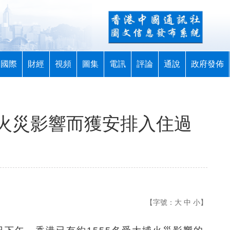
國際
財經
視頻
圖集
電訊
評論
通說
政府發佈
火災影響而獲安排入住過
【字號：
大
中
小
】