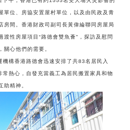
9日下午，香港已有約1555名受大埔火災影響的
屋單位、房協安置屋村單位，以及由民政及青
店房間。香港財政司副司長
黃偉綸
聯同房屋局
過渡性房屋項目“路德會雙魚薈”，探訪及慰問
，關心他們的需要。
運機構香港路德會迅速安排了共83名居民入
也非常熱心，自發充當義工為居民搬置家具和物
互助精神。