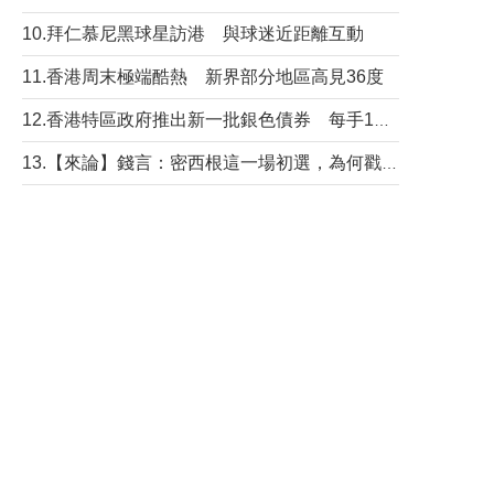
10.拜仁慕尼黑球星訪港 與球迷近距離互動
11.香港周末極端酷熱 新界部分地區高見36度
12.香港特區政府推出新一批銀色債券 每手1萬元保底息4.25厘
13.【來論】錢言：密西根這一場初選，為何戳中了兩黨最痛的神經？