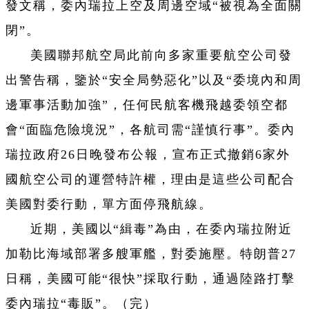
發文稱，委內瑞拉上空及周邊空域“被視為全面關
閉”。
美國聯邦航空局此前向多家重要航空公司發
出警告稱，鑒於“安全局勢惡化”以及“委境內和周
邊軍事活動加強”，任何民航客機飛越委領空都
會“面臨危險境況”，各航司需“謹慎行事”。委內
瑞拉政府26日晚發布公報，宣布正式撤銷6家外
國航空公司的運營特許權，理由是這些公司配合
美國對委行動，單方面停飛航線。
近期，美國以“緝毒”為由，在委內瑞拉附近
加勒比海域部署多艘軍艦，對委施壓。特朗普27
日稱，美國可能“很快”採取行動，通過陸路打擊
委內瑞拉“毒販”。（完）