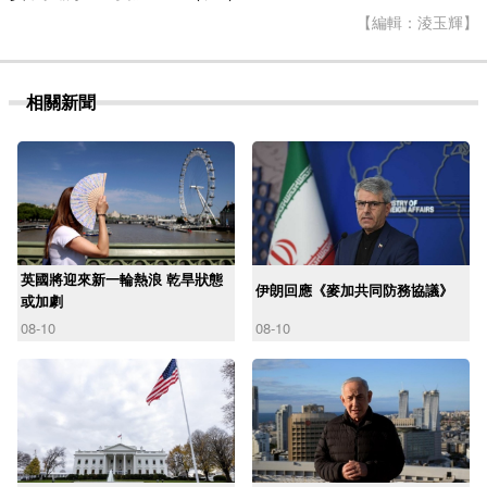
【編輯：淩玉輝】
相關新聞
英國將迎來新一輪熱浪 乾旱狀態
伊朗回應《麥加共同防務協議》
或加劇
08-10
08-10