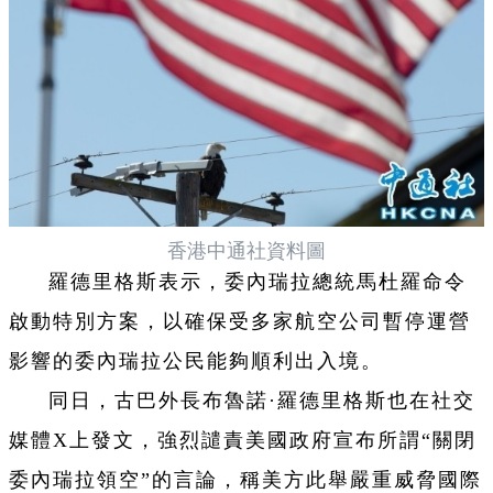
香港中通社資料圖
羅德里格斯表示，委內瑞拉總統馬杜羅命令
啟動特別方案，以確保受多家航空公司暫停運營
影響的委內瑞拉公民能夠順利出入境。
同日，古巴外長布魯諾·羅德里格斯也在社交
媒體X上發文，強烈譴責美國政府宣布所謂“關閉
委內瑞拉領空”的言論，稱美方此舉嚴重威脅國際