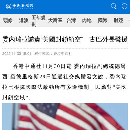
五年規
頭條
港澳
大灣區
台灣
內地
國際
財經
劃
委內瑞拉譴責“美國封鎖領空” 古巴外長聲援
2025-11-30 15:01 | 稿件來源：香港中通社
香港中通社11月30日電 委內瑞拉副總統德爾
西·羅德里格斯29日通過社交媒體發文說，委內瑞
拉已根據國際法啟動所有多邊機制，以應對“美國
封鎖空域”。