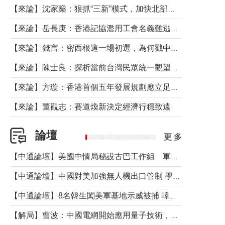
【來論】沈家燊：狠抓“三新”模式，加快北部都會區建設
【來論】岳長庚：香港記協濫用工會名義難逃法律制裁
【來論】錢言：密西根這一場初選，為何戳中了兩黨最痛的神經？
【來論】陳士良：探析當前台灣民眾統一觀望心態的深層成因
【來論】方璇：香港首個五年發展規劃應立足民生務實前行
【來論】董觀志：賽道煥新決定經濟行穩致遠
論壇
更 多
【中通論壇】美國中情局秘設古巴工作組 軍事行動箭在弦上？
【中通論壇】中國對美加強無人機出口管制 學者：貿易與安全考量兼有
【中通論壇】8名韓生闖美軍基地示威被捕 韓國年輕人反美情緒從何而來？
【解局】曹波：中國電網開始應用量子技術，以後會不再停電嗎？