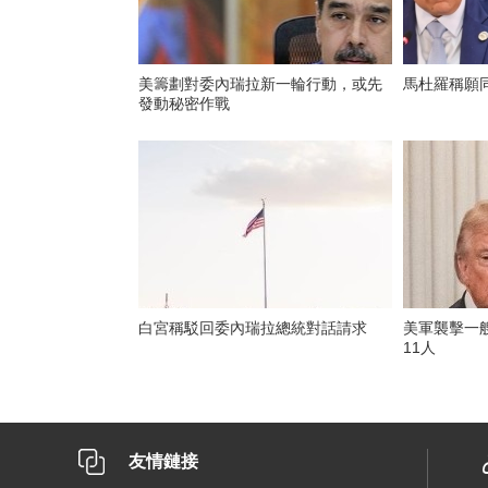
美籌劃對委內瑞拉新一輪行動，或先
馬杜羅稱願同
發動秘密作戰
白宮稱駁回委內瑞拉總統對話請求
美軍襲擊一艘
11人
友情鏈接