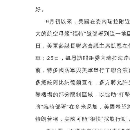
好。
9月初以來，美國在委內瑞拉附
大的航空母艦“福特”號部署到這一地
日，美軍參謀長聯席會議主席凱恩在
軍；25日，凱恩訪問距委內瑞拉海岸
前，特多國防軍與美軍舉行了聯合演
多總統阿比納德爾宣布，多方將允許
際機場的部分限制區域，以協助“打
將“臨時部署”在多米尼加，美國希望
特朗普稱，美國可能“很快”採取行動