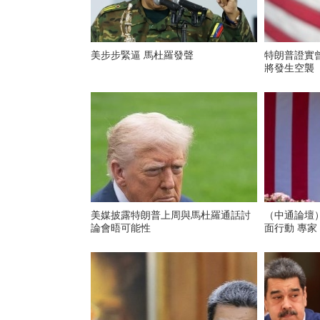
美步步緊逼 馬杜羅發聲
特朗普證實
將發生空襲
美媒披露特朗普上周與馬杜羅通話討
（中通論壇）
論會晤可能性
面行動 專