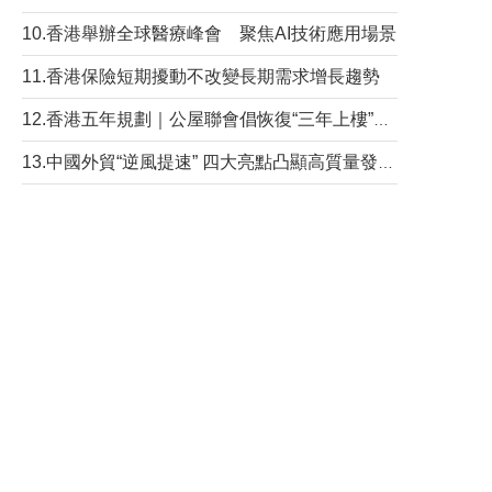
10.香港舉辦全球醫療峰會 聚焦AI技術應用場景
11.香港保險短期擾動不改變長期需求增長趨勢
12.香港五年規劃｜公屋聯會倡恢復“三年上樓”目標
13.中國外貿“逆風提速” 四大亮點凸顯高質量發展韌性