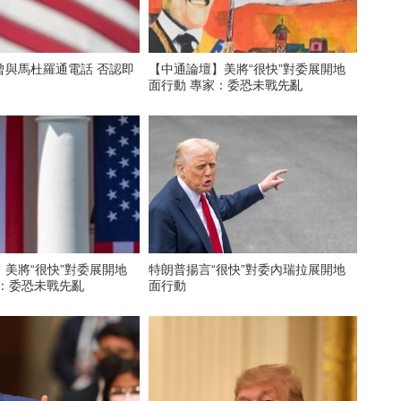
曾與馬杜羅通電話 否認即
【中通論壇】美將“很快”對委展開地
面行動 專家：委恐未戰先亂
美將“很快”對委展開地
特朗普揚言“很快”對委內瑞拉展開地
家：委恐未戰先亂
面行動