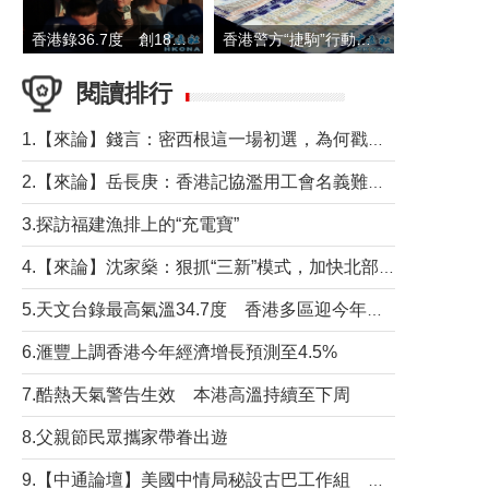
香港錄36.7度 創1884年有紀錄以來最高溫
香港警方“捷駒”行動拘147人 涉洗黑錢逾6億元
閱讀排行
1.【來論】錢言：密西根這一場初選，為何戳中了兩黨最痛的神經？
2.【來論】岳長庚：香港記協濫用工會名義難逃法律制裁
3.探訪福建漁排上的“充電寶”
4.【來論】沈家燊：狠抓“三新”模式，加快北部都會區建設
5.天文台錄最高氣溫34.7度 香港多區迎今年最熱一天
6.滙豐上調香港今年經濟增長預測至4.5%
7.酷熱天氣警告生效 本港高溫持續至下周
8.父親節民眾攜家帶眷出遊
9.【中通論壇】美國中情局秘設古巴工作組 軍事行動箭在弦上？