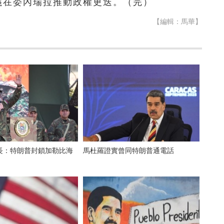
義在委內瑞拉推動政權更迭。（完）
【編輯：馬華】
長：特朗普封鎖加勒比海
馬杜羅證實曾同特朗普通電話