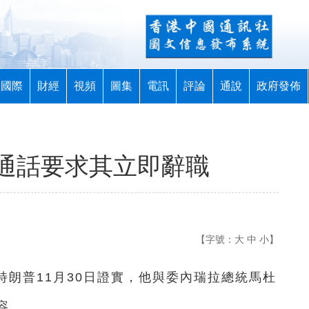
國際
財經
視頻
圖集
電訊
評論
通說
政府發佈
通話要求其立即辭職
【字號：
大
中
小
】
統特朗普11月30日證實，他與委內瑞拉總統馬杜
容。