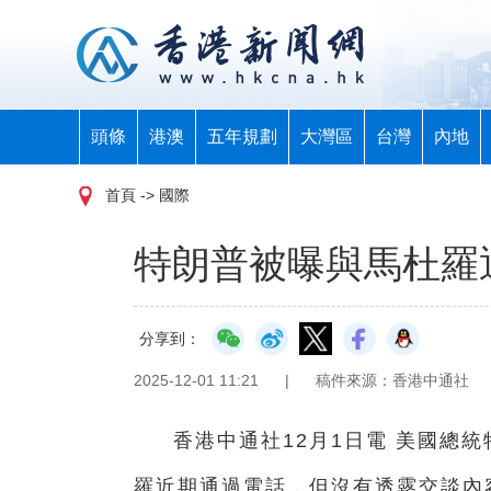
頭條
港澳
五年規劃
大灣區
台灣
內地
首頁
-> 國際
特朗普被曝與馬杜羅
分享到：
2025-12-01 11:21
|
稿件來源：香港中通社
香港中通社12月1日電 美國總
羅近期通過電話，但沒有透露交談內