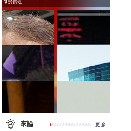
借殼還魂
來論
更 多