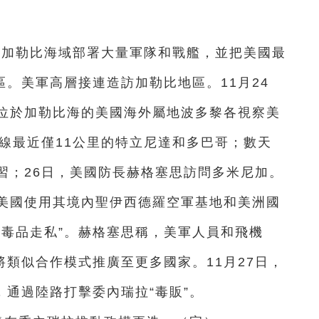
近加勒比海域部署大量軍隊和戰艦，並把美國最
區。美軍高層接連造訪加勒比地區。11月24
位於加勒比海的美國海外屬地波多黎各視察美
線最近僅11公里的特立尼達和多巴哥；數天
習；26日，美國防長赫格塞思訪問多米尼加。
美國使用其境內聖伊西德羅空軍基地和美洲國
擊毒品走私”。赫格塞思稱，美軍人員和飛機
將類似合作模式推廣至更多國家。11月27日，
，通過陸路打擊委內瑞拉“毒販”。