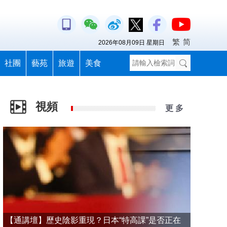
繁
简
2026年08月09日 星期日
社團
藝苑
旅遊
美食
視頻
更 多
【通講壇】歷史陰影重現？日本“特高課”是否正在