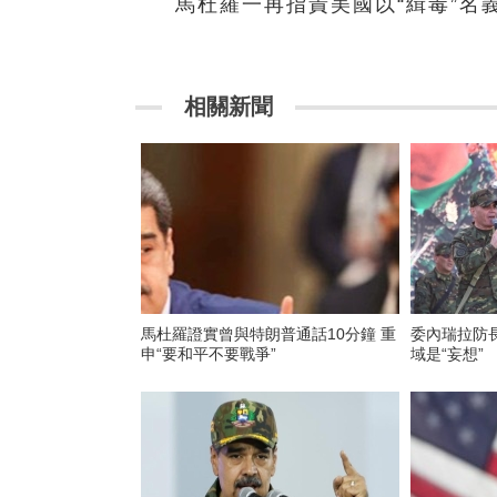
馬杜羅一再指責美國以“緝毒”名
相關新聞
馬杜羅證實曾與特朗普通話10分鐘 重
委內瑞拉防
申“要和平不要戰爭”
域是“妄想”