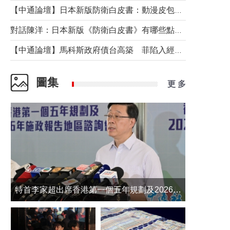
【中通論壇】日本新版防衛白皮書：動漫皮包藏不住軍國野心
對話陳洋：日本新版《防衛白皮書》有哪些點值得警惕？
【中通論壇】馬科斯政府債台高築 菲陷入經濟困境與南海對抗惡循環？
圖集
更 多
​特首李家超出席香港第一個五年規劃及2026年《施政報告》地區諮詢會