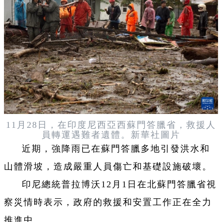
11月28日，在印度尼西亞西蘇門答臘省，救援人
員轉運遇難者遺體。新華社圖片
近期，強降雨已在蘇門答臘多地引發洪水和
山體滑坡，造成嚴重人員傷亡和基礎設施破壞。
印尼總統普拉博沃12月1日在北蘇門答臘省視
察災情時表示，政府的救援和安置工作正在全力
推進中。