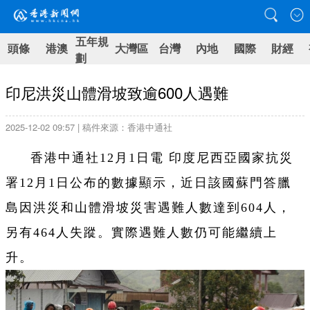
五年規
頭條
港澳
大灣區
台灣
內地
國際
財經
劃
印尼洪災山體滑坡致逾600人遇難
2025-12-02 09:57 | 稿件來源：香港中通社
香港中通社12月1日電 印度尼西亞國家抗災
署12月1日公布的數據顯示，近日該國蘇門答臘
島因洪災和山體滑坡災害遇難人數達到604人，
另有464人失蹤。實際遇難人數仍可能繼續上
升。