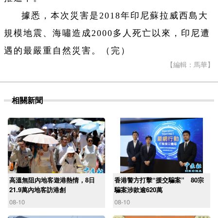
據悉，本次災害是2018年印尼蘇拉威西島大
規模地震、海嘯造成2000多人死亡以來，印尼遭
遇的最嚴重自然災害。（完）
【編輯：馬華】
相關新聞
高溫無阻內地客遊港熱情，8日
香港警方打擊“援交騙案” 80宗
21.9萬內地客訪港創
騙案涉款逾620萬
08-10
08-10