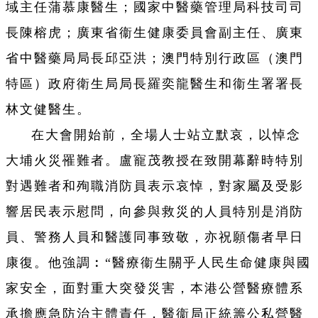
域主任蒲慕康醫生；國家中醫藥管理局科技司司
長陳榕虎；廣東省衞生健康委員會副主任、廣東
省中醫藥局局長邱亞洪；澳門特別行政區（澳門
特區）政府衛生局局長羅奕龍醫生和衞生署署長
林文健醫生。
在大會開始前，全場人士站立默哀，以悼念
大埔火災罹難者。盧寵茂教授在致開幕辭時特別
對遇難者和殉職消防員表示哀悼，對家屬及受影
響居民表示慰問，向參與救災的人員特別是消防
員、警務人員和醫護同事致敬，亦祝願傷者早日
康復。他強調︰“醫療衞生關乎人民生命健康與國
家安全，面對重大突發災害，本港公營醫療體系
承擔應急防治主體責任，醫衞局正統籌公私營醫