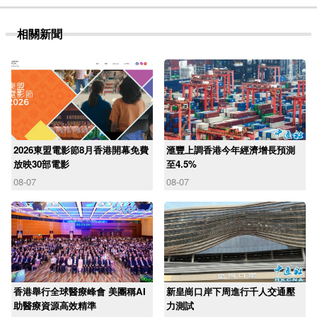
相關新聞
2026東盟電影節8月香港開幕免費
滙豐上調香港今年經濟增長預測
放映30部電影
至4.5%
08-07
08-07
香港舉行全球醫療峰會 美團稱AI
新皇崗口岸下周進行千人交通壓
助醫療資源高效精準
力測試