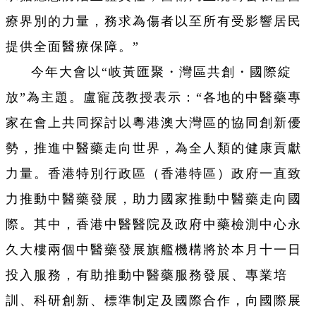
療界別的力量，務求為傷者以至所有受影響居民
提供全面醫療保障。”
今年大會以“岐黃匯聚・灣區共創・國際綻
放”為主題。盧寵茂教授表示：“各地的中醫藥專
家在會上共同探討以粵港澳大灣區的協同創新優
勢，推進中醫藥走向世界，為全人類的健康貢獻
力量。香港特別行政區（香港特區）政府一直致
力推動中醫藥發展，助力國家推動中醫藥走向國
際。其中，香港中醫醫院及政府中藥檢測中心永
久大樓兩個中醫藥發展旗艦機構將於本月十一日
投入服務，有助推動中醫藥服務發展、專業培
訓、科研創新、標準制定及國際合作，向國際展