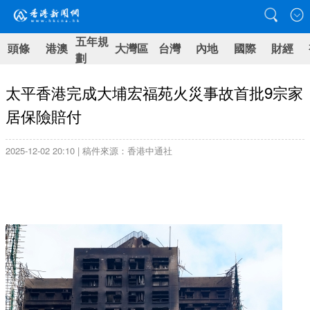
五年規
頭條
港澳
大灣區
台灣
內地
國際
財經
劃
太平香港完成大埔宏福苑火災事故首批9宗家
居保險賠付
2025-12-02 20:10 | 稿件來源：香港中通社