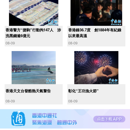
香港警方“捷駒”行動拘147人 涉
香港錄36.7度 創1884年有紀錄
洗黑錢逾6億元
以來最高溫
08-09
08-09
香港天文台發酷熱天氣警告
彰化“王功漁火節”
08-09
08-09