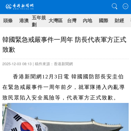
五年規
頭條
港澳
大灣區
台灣
內地
國際
財經
劃
韓國緊急戒嚴事件一周年 防長代表軍方正式
致歉
2025-12-03 08:13 | 稿件來源：香港新聞網
香港新聞網12月3日電 韓國國防部長安圭伯
在緊急戒嚴事件一周年前夕，就軍隊捲入內亂導
致民眾陷入安全風險等，代表軍方正式致歉。