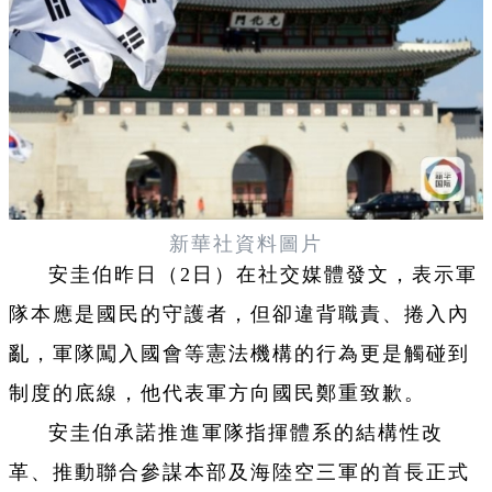
新華社資料圖片
安圭伯昨日（2日）在社交媒體發文，表示軍
隊本應是國民的守護者，但卻違背職責、捲入內
亂，軍隊闖入國會等憲法機構的行為更是觸碰到
制度的底線，他代表軍方向國民鄭重致歉。
安圭伯承諾推進軍隊指揮體系的結構性改
革、推動聯合參謀本部及海陸空三軍的首長正式