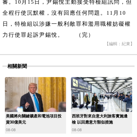
審。10月15日，尹錫悅主動接受特檢組訊問，但
全程行使沉默權，沒有回應任何問題。11月10
日，特檢組以涉嫌一般利敵罪和濫用職權妨礙權
力行使罪起訴尹錫悅。 （完）
【編輯：紀東】
相關新聞
美國將向關鍵礦產和電池項目投
西班牙對來自意大利旅客實施邊
資30億美元
檢 以回應意方類似措施
08-08
08-08