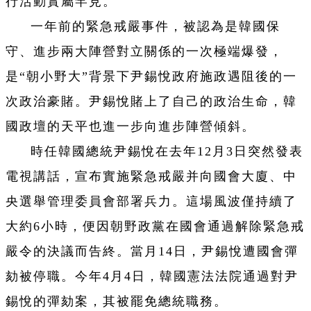
行活動實屬罕見。
一年前的緊急戒嚴事件，被認為是韓國保
守、進步兩大陣營對立關係的一次極端爆發，
是“朝小野大”背景下尹錫悅政府施政遇阻後的一
次政治豪賭。尹錫悅賭上了自己的政治生命，韓
國政壇的天平也進一步向進步陣營傾斜。
時任韓國總統尹錫悅在去年12月3日突然發表
電視講話，宣布實施緊急戒嚴并向國會大廈、中
央選舉管理委員會部署兵力。這場風波僅持續了
大約6小時，便因朝野政黨在國會通過解除緊急戒
嚴令的決議而告終。當月14日，尹錫悅遭國會彈
劾被停職。今年4月4日，韓國憲法法院通過對尹
錫悅的彈劾案，其被罷免總統職務。