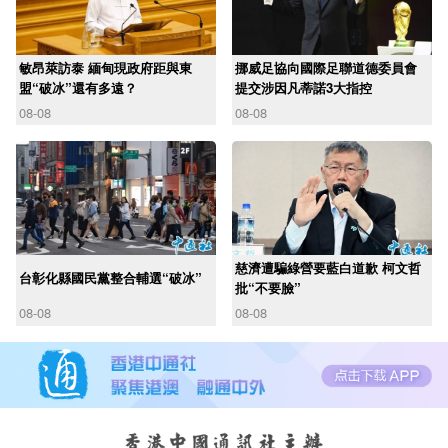
敏昂萊訪泰 緬甸現政府距與東
挪威足協向國際足聯道德委員會
盟“破冰”還有多遠？
提交涉因凡蒂諾3大指控
08-08
08-08
慈濟遭騙綠營要藍白道歉 柯文哲
台彰化縣國民黨整合輔選“破冰”
批“不要臉”
08-08
08-08