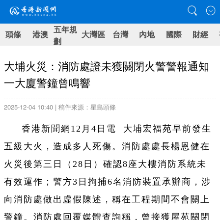
五年規
頭條
港澳
大灣區
台灣
內地
國際
財經
劃
大埔火災：消防處證未獲關閉火警警報通知
一大廈警鐘曾鳴響
2025-12-04 10:40 | 稿件來源：星島頭條
香港新聞網12月4日電 大埔宏福苑早前發生
五級大火，造成多人死傷。消防處處長楊恩健在
火災後第三日（28日）確認8座大樓消防系統未
有效運作；警方3日拘捕6名消防裝置承辦商，涉
向消防處做出虛假陳述，稱在工程期間不會關上
警鐘。消防處回覆媒體查詢稱，曾接獲屋苑關閉