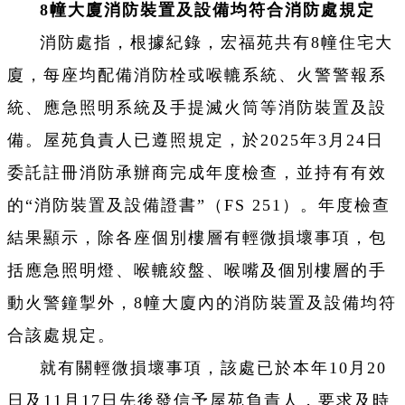
8幢大廈消防裝置及設備均符合消防處規定
消防處指，根據紀錄，宏福苑共有8幢住宅大
廈，每座均配備消防栓或喉轆系統、火警警報系
統、應急照明系統及手提滅火筒等消防裝置及設
備。屋苑負責人已遵照規定，於2025年3月24日
委託註冊消防承辦商完成年度檢查，並持有有效
的“消防裝置及設備證書”（FS 251）。年度檢查
結果顯示，除各座個別樓層有輕微損壞事項，包
括應急照明燈、喉轆絞盤、喉嘴及個別樓層的手
動火警鐘掣外，8幢大廈內的消防裝置及設備均符
合該處規定。
就有關輕微損壞事項，該處已於本年10月20
日及11月17日先後發信予屋苑負責人，要求及時