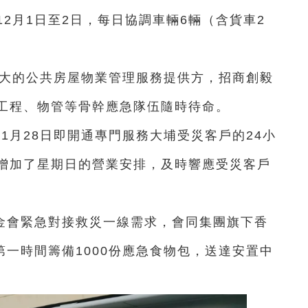
2月1日至2日，每日協調車輛6輛（含貨車2
最大的公共房屋物業管理服務提供方，招商創毅
工程、物管等骨幹應急隊伍隨時待命。
1月28日即開通專門服務大埔受災客戶的24小
增加了星期日的營業安排，及時響應受災客戶
金會緊急對接救災一線需求，會同集團旗下香
第一時間籌備1000份應急食物包，送達安置中