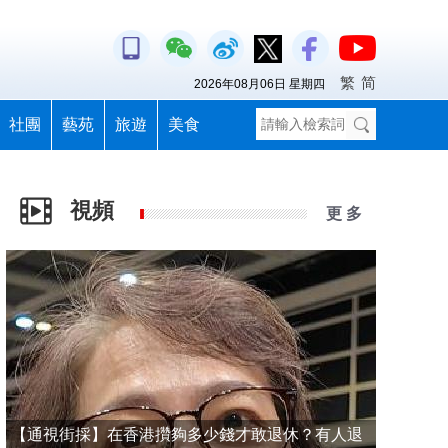
繁
简
2026年08月06日 星期四
社團
藝苑
旅遊
美食
視頻
更 多
【通視街採】在香港攢夠多少錢才敢退休？有人退