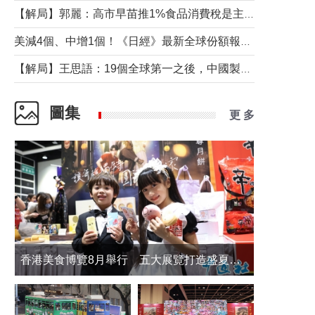
【解局】郭麗：高市早苗推1%食品消費稅是主動作為還是被迫“飲鴆止渴”
美減4個、中增1個！《日經》最新全球份額報告透露了什麼？
【解局】王思語：19個全球第一之後，中國製造還需跨過哪些關口？
圖集
更 多
香港美食博覽8月舉行 五大展覽打造盛夏嘉年華