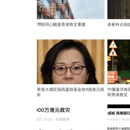
灣區同心馳援香港救災重建
多家科企捐
香港大埔宏福苑援助基金收8億港元捐
中國遠洋海運
款
助香港救災