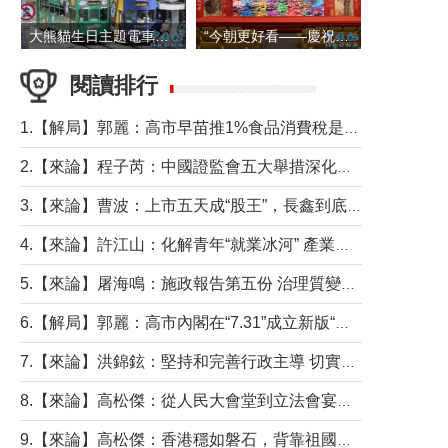
大熊貓生日主題電車在香港島行駛
“今朝更好看——慶祝中國共產黨成立105周年名家作品展”6日起舉行
閱讀排行
1.【解局】郭麗：高市早苗推1%食品消費稅是主動作為還是被迫“飲鴆止渴”
2.【來論】程子芮：中國證監會五大舉措深化內地香港資本市場合作
3.【來論】曹波：上市五天成“股王”，長鑫到底做對什麼了？
4.【來論】許江山：化解青年“就業冰河” 產業升級與過渡支援須雙軌並行
5.【來論】屠海鳴：施政報告第五份 治理質變脈絡清
6.【解局】郭麗：高市內閣在“7.31”成立新版“特高課”意欲何為？
7.【來論】洪錦鉉：堅持和完善行政主導 切實維護行政立法良性互動
8.【來論】高松傑：從人民大會堂到立法會宴會廳——香港管治新範式的完整拼圖
9.【來論】高松傑：香港穩如磐石，背靠祖國才是真正的“終極護城河”