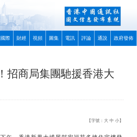
國際
財經
視頻
圖集
電訊
評論
通說
政府發佈
！招商局集團馳援香港大
【字號：
大
中
小
】