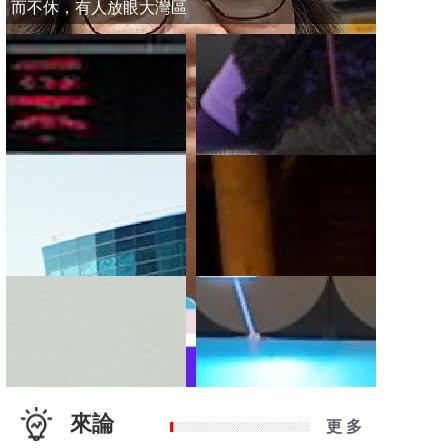
而不休，有人放眼大灣區
來論
更 多