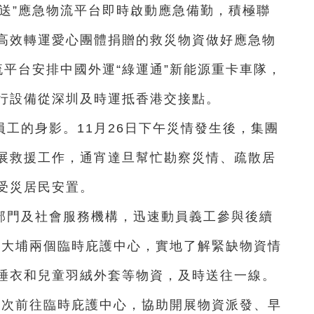
送”應急物流平台即時啟動應急備勤，積極聯
高效轉運愛心團體捐贈的救災物資做好應急物
物流平台安排中國外運“綠運通”新能源重卡車隊，
行設備從深圳及時運抵香港交接點。
工的身影。11月26日下午災情發生後，集團
展救援工作，通宵達旦幫忙勘察災情、疏散居
受災居民安置。
部門及社會服務機構，迅速動員義工參與後續
赴大埔兩個臨時庇護中心，實地了解緊缺物資情
睡衣和兒童羽絨外套等物資，及時送往一線。
58人次前往臨時庇護中心，協助開展物資派發、早