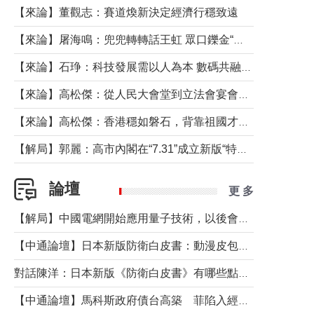
【來論】董觀志：賽道煥新決定經濟行穩致遠
【來論】屠海鳴：兜兜轉轉話王虹 眾口鑠金“一邊倒”
【來論】石琤：科技發展需以人為本 數碼共融不應讓長者放棄傳統生活方式
【來論】高松傑：從人民大會堂到立法會宴會廳——香港管治新範式的完整拼圖
【來論】高松傑：香港穩如磐石，背靠祖國才是真正的“終極護城河”
【解局】郭麗：高市內閣在“7.31”成立新版“特高課”意欲何為？
論壇
更 多
【解局】中國電網開始應用量子技術，以後會不再停電嗎？
【中通論壇】日本新版防衛白皮書：動漫皮包藏不住軍國野心
對話陳洋：日本新版《防衛白皮書》有哪些點值得警惕？
【中通論壇】馬科斯政府債台高築 菲陷入經濟困境與南海對抗惡循環？