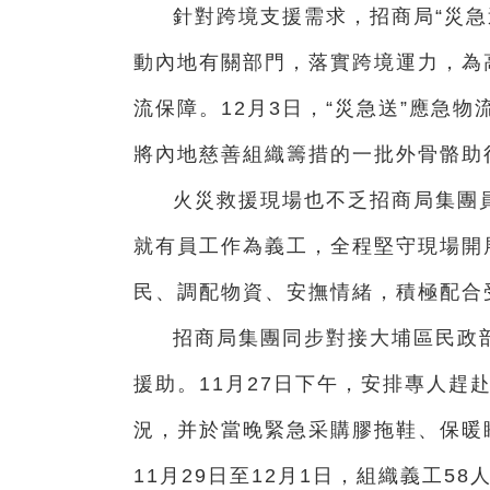
針對跨境支援需求，招商局“災急
動內地有關部門，落實跨境運力，為
流保障。12月3日，“災急送”應急
將內地慈善組織籌措的一批外骨骼助
火災救援現場也不乏招商局集團員
就有員工作為義工，全程堅守現場開
民、調配物資、安撫情緒，積極配合
招商局集團同步對接大埔區民政
援助。11月27日下午，安排專人趕
況，并於當晚緊急采購膠拖鞋、保暖
11月29日至12月1日，組織義工