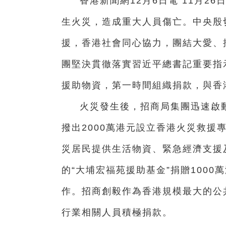
香港新聞網12月6日電 11月
生火災，造成重大人員傷亡。中央殷
援，香港社會同心協力，團結大愛、
團堅決貫徹落實習近平總書記重要指
援助物資，第一時間組織捐款，與香
火災發生後，招商局集團迅速啟
撥出2000萬港元設立香港火災救援
災居民提供生活物資、緊急經濟支援
的“大埔宏福苑援助基金”捐贈100
作。招商創毅作為香港規模最大的公
行業相關人員積極捐款。