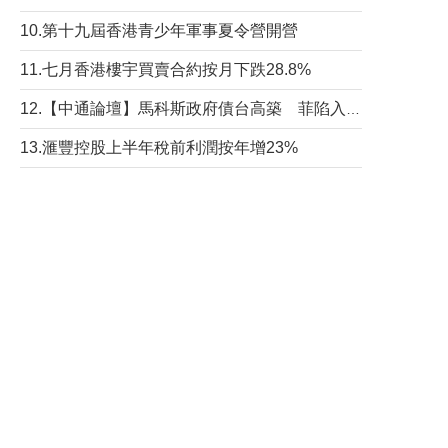
10.第十九屆香港青少年軍事夏令營開營
11.七月香港樓宇買賣合約按月下跌28.8%
12.【中通論壇】馬科斯政府債台高築 菲陷入經濟困境與南海對抗惡循環？
13.滙豐控股上半年稅前利潤按年增23%