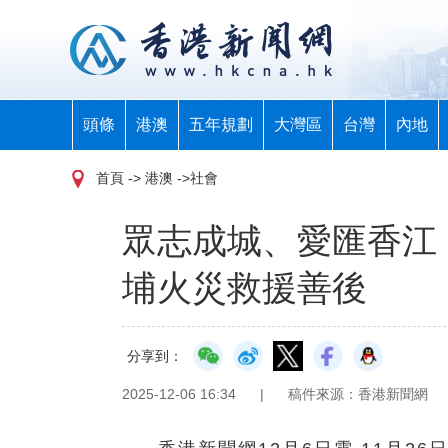
頭條
港澳
五年規劃
大灣區
台灣
內地
首頁
-> 港澳 ->社會
眾志成城、愛匯香江
埔火災救援善後
分享到：
2025-12-06 16:34
|
稿件來源：香港新聞網