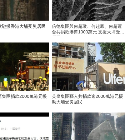
款馳援香港大埔受災居民
信德集團與何超瓊、何超鳳、何超蕸
合共捐款港幣1000萬元 支援大埔受災
居民
集團捐款2000萬港元援
英皇集團藝人共捐款逾2000萬港元援
助大埔受災居民