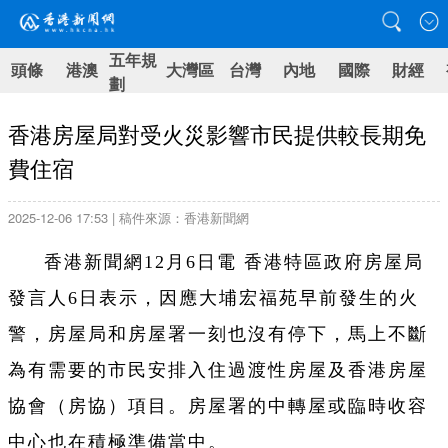
五年規
頭條
港澳
大灣區
台灣
內地
國際
財經
劃
香港房屋局對受火災影響市民提供較長期免
費住宿
2025-12-06 17:53 | 稿件來源：香港新聞網
香港新聞網12月6日電 香港特區政府
房屋局
發言人6日表示，因應大埔宏福苑早前發生的火
警，房屋局和房屋署一刻也沒有停下，馬上不斷
為有需要的市民安排入住過渡性房屋及香港房屋
協會（房協）項目。房屋署的中轉屋或臨時收容
中心也在積極準備當中。