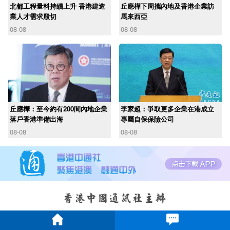
北都工程量料持續上升 香港建造
丘應樺下周攜內地及香港企業訪
業人才需求殷切
馬來西亞
08-08
08-08
丘應樺：至今約有200間內地企業
李家超：爭取更多企業在港成立
落戶香港準備出海
專屬自保保險公司
08-08
08-08