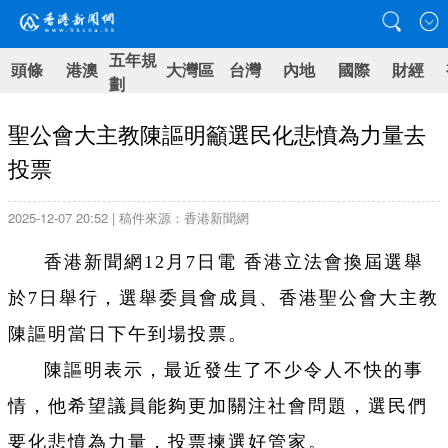
五年規
頭條
港澳
大灣區
台灣
內地
國際
財經
劃
聖公會大主教陳謳明籲選民化悲憤為力量去
投票
2025-12-07 20:52 | 稿件來源：香港新聞網
香港新聞網12月7日電 香港立法會換屆選舉
於7日舉行，選舉委員會成員、香港聖公會大主教
陳謳明當日下午到場投票。
陳謳明表示，最近發生了不少令人不快的事
情，他希望議員能夠更加關注社會問題，選民們
要化悲憤為力量，投票揀選好管家。