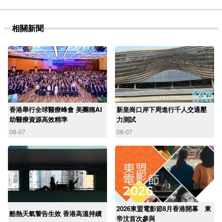
相關新聞
香港舉行全球醫療峰會 美團稱AI
新皇崗口岸下周進行千人交通壓
助醫療資源高效精準
力測試
08-07
08-07
2026東盟電影節8月香港開幕 東
酷熱天氣警告生效 香港高溫持續
帝汶首次參與