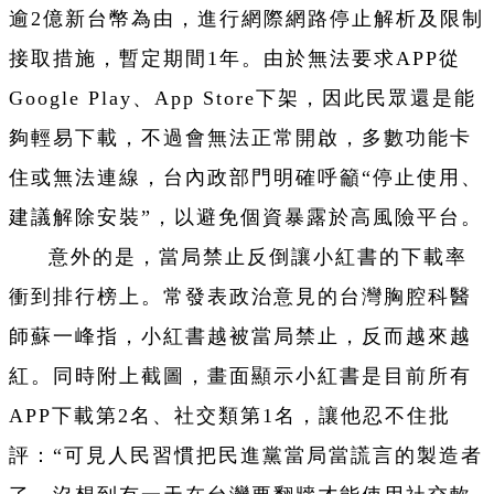
逾2億新台幣為由，進行網際網路停止解析及限制
接取措施，暫定期間1年。由於無法要求APP從
Google Play、App Store下架，因此民眾還是能
夠輕易下載，不過會無法正常開啟，多數功能卡
住或無法連線，台內政部門明確呼籲“停止使用、
建議解除安裝”，以避免個資暴露於高風險平台。
意外的是，當局禁止反倒讓小紅書的下載率
衝到排行榜上。常發表政治意見的台灣胸腔科醫
師蘇一峰指，小紅書越被當局禁止，反而越來越
紅。同時附上截圖，畫面顯示小紅書是目前所有
APP下載第2名、社交類第1名，讓他忍不住批
評：“可見人民習慣把民進黨當局當謊言的製造者