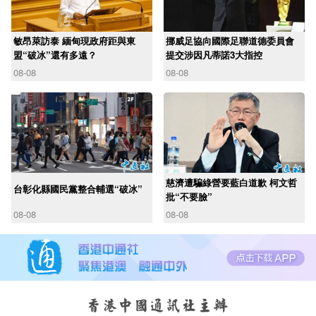
敏昂萊訪泰 緬甸現政府距與東
挪威足協向國際足聯道德委員會
盟“破冰”還有多遠？
提交涉因凡蒂諾3大指控
08-08
08-08
慈濟遭騙綠營要藍白道歉 柯文哲
台彰化縣國民黨整合輔選“破冰”
批“不要臉”
08-08
08-08