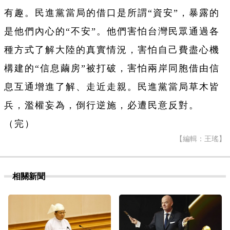
有趣。民進黨當局的借口是所謂“資安”，暴露的
是他們內心的“不安”。他們害怕台灣民眾通過各
種方式了解大陸的真實情況，害怕自己費盡心機
構建的“信息繭房”被打破，害怕兩岸同胞借由信
息互通增進了解、走近走親。民進黨當局草木皆
兵，濫權妄為，倒行逆施，必遭民意反對。
（完）
【編輯：王瑤】
相關新聞