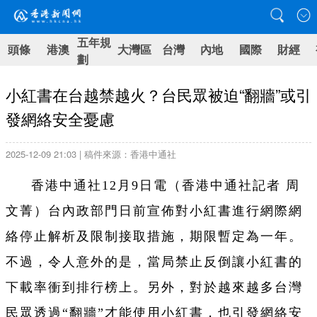
五年規
頭條
港澳
大灣區
台灣
內地
國際
財經
劃
小紅書在台越禁越火？台民眾被迫“翻牆”或引
發網絡安全憂慮
2025-12-09 21:03 | 稿件來源：香港中通社
香港中通社12月9日電（
香港中通社記者 周
文菁）
台內政部門日前宣佈對小紅書進行網際網
絡停止解析及限制接取措施，期限暫定為一年。
不過，令人意外的是，當局禁止反倒讓小紅書的
下載率衝到排行榜上。另外，對於越來越多台灣
民眾透過“翻牆”才能使用小紅書，也引發網絡安