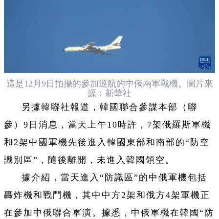
這是12月9日拍攝的參加巡航的中俄兩軍戰機。圖片來
源：新華社
另據韓聯社報道，韓國聯合參謀本部（聯
參）9日消息，當天上午10時許，7架俄羅斯軍機
和2架中國軍機先後進入韓國東部和南部的“防空
識別區”，隨後離開，未進入韓國領空。
據介紹，當天進入“防識區”的中俄軍機包括
轟炸機和戰鬥機，其中中方2架和俄方4架軍機正
在參加中俄聯合軍演。據悉，中俄軍機在韓國“防