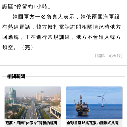
識區”停留約1小時。
韓國軍方一名負責人表示，韓俄兩國海軍設
有熱線電話，韓方撥打電話詢問相關情況時俄方
回應稱，正在進行常規訓練，俄方不會進入韓方
領空。（完）
【編輯：彭玉婷】
相關新聞
觀察：河南“休假令”背後的經濟
全球首座16兆瓦張力腿浮式風電