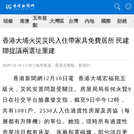
五年規
頭條
港澳
大灣區
台灣
內地
國際
財經
劃
香港大埔火災災民入住帶家具免費居所 民建
聯提議兩選址重建
2025-12-10 11:50 | 稿件來源：香港文匯報、香港01
香港新聞網12月10日電 香港大埔宏福苑五
級火，災民安置問題受關注。房屋局局長何永賢9
日在社交平台臉書發文指，截至9日中午12時，
共有1081戶、2530人入住過渡性房屋及房協（每
層都有升降機）的單位。她指，現時所有過渡性
房屋項目都有床架、床褥和電磁爐，部分項目更