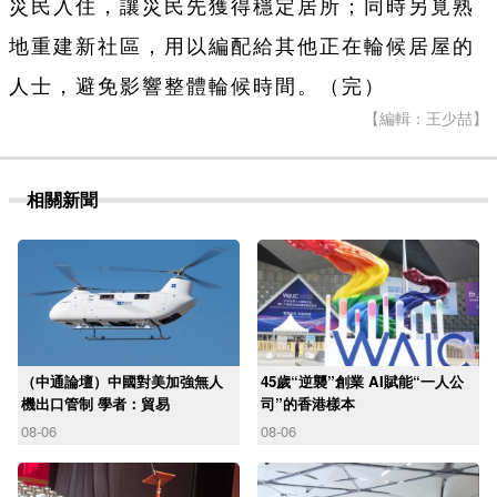
災民入住，讓災民先獲得穩定居所；同時另覓熟
地重建新社區，用以編配給其他正在輪候居屋的
人士，避免影響整體輪候時間。（完）
【編輯：王少喆】
相關新聞
（中通論壇）中國對美加強無人
45歲“逆襲”創業 AI賦能“一人公
機出口管制 學者：貿易
司”的香港樣本
08-06
08-06