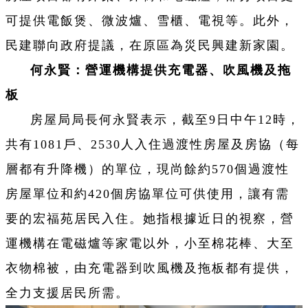
可提供電飯煲、微波爐、雪櫃、電視等。此外，
民建聯向政府提議，在原區為災民興建新家園。
何永賢：營運機構提供充電器、吹風機及拖
板
房屋局局長何永賢表示，截至9日中午12時，
共有1081戶、2530人入住過渡性房屋及房協（每
層都有升降機）的單位，現尚餘約570個過渡性
房屋單位和約420個房協單位可供使用，讓有需
要的宏福苑居民入住。她指根據近日的視察，營
運機構在電磁爐等家電以外，小至棉花棒、大至
衣物棉被，由充電器到吹風機及拖板都有提供，
全力支援居民所需。