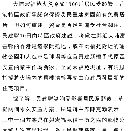
大埔宏福苑火災令逾1900戶居民受影響，香
港特區政府承諾會保證災民重建家園前有免費居
所，但如何重建、資金是否足夠備受社會關注。
民建聯10日向特區政府建議，考慮在鄰近大埔富
善邨的香港建造學院熟地，或在宏福苑附近的寵
物公園和人造草足球場等位置興建新樓予想原區
安置的業主作為新家。至於宏福苑現址，有消息
指擬將火場內的舊樓清拆再交由市建局發展新的
住宅項目。
據了解，民建聯諮詢受影響居民意願後，草
擬兩個永久安置方案。民建聯主席陳克勤表示，
其中一個方案是在與宏福苑僅一街之隔的寵物公
園和人造草足球場，為居民興建新家；另一個方