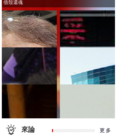
借殼還魂
來論
更 多