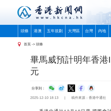
頭條
港澳
五年規劃
大灣區
台灣
內地
首頁
-> 頭條
畢馬威預計明年香港I
元
分享到：
2025-12-10 18:13
|
稿件來源：香港中通社