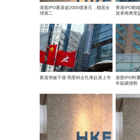
港股IPO募資超2000億港元，穩居全
香港IPO動
球第二
資券商將受
募資突破千億 明星科企扎堆赴港上市
港股IPO料
年延續強勢