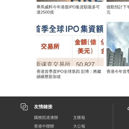
畢馬威料今年港股IPO集資額最多可
德勤預計下半
達2500億
元
香港首季度IPO全球第四 彭博：將繼
香港今年首季
續碾壓新加坡
友情鏈接
國務院港澳辦
文匯報
香港中聯辦
大公報