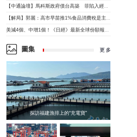
【中通論壇】馬科斯政府債台高築 菲陷入經濟困境與南海對抗惡循環？
【解局】郭麗：高市早苗推1%食品消費稅是主動作為還是被迫“飲鴆止渴”
美減4個、中增1個！《日經》最新全球份額報告透露了什麼？
圖集
更 多
探訪福建漁排上的“充電寶”