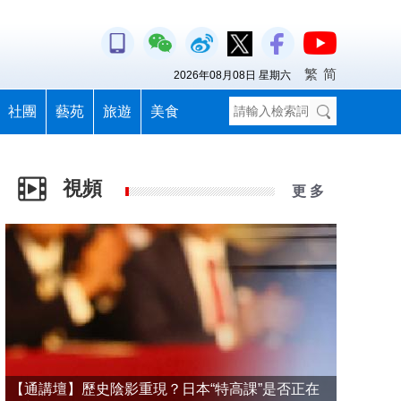
繁
简
2026年08月08日 星期六
社團
藝苑
旅遊
美食
視頻
更 多
【通講壇】歷史陰影重現？日本“特高課”是否正在