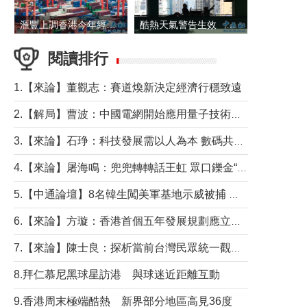
滙豐上調香港今年經濟增長預測至4.5%
酷熱天氣警告生效 本港高溫持續至下周
閱讀排行
1.【來論】董觀志：賽道煥新決定經濟行穩致遠
2.【解局】曹波：中國電網開始應用量子技術，以後會不再停電嗎？
3.【來論】石琤：科技發展需以人為本 數碼共融不應讓長者放棄傳統生活方式
4.【來論】屠海鳴：兜兜轉轉話王虹 眾口鑠金“一邊倒”
5.【中通論壇】8名韓生闖美軍基地示威被捕 韓國年輕人反美情緒從何而來？
6.【來論】方璇：香港首個五年發展規劃應立足民生務實前行
7.【來論】陳士良：探析當前台灣民眾統一觀望心態的深層成因
8.拜仁慕尼黑球星訪港 與球迷近距離互動
9.香港周末極端酷熱 新界部分地區高見36度