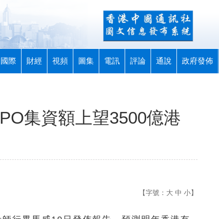
國際
財經
視頻
圖集
電訊
評論
通說
政府發佈
PO集資額上望3500億港
【字號：
大
中
小
】