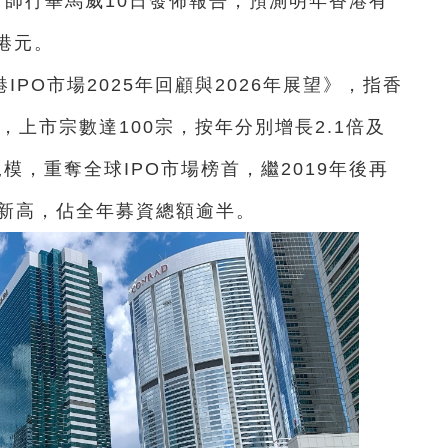
會計師行畢馬威10日發佈報告，預測明年香港有
億港元。
PO市場2025年回顧與2026年展望》，指香
元，上市宗數達100宗，按年分別增長2.1倍及
規模，重奪全球IPO市場榜首，繼2019年後再
下新高，佔全年募資總額逾半。