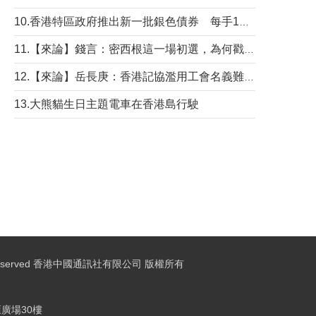
10.香港特區政府推出新一批銀色債券 每手1萬元保底息4.25厘
11.【來論】錢言：密西根這一場初選，為何戳中了兩黨最痛的神經？
12.【來論】岳長庚：香港記協濫用工會名義難逃法律制裁
13.大熊貓生日主題電車在香港島行駛
ights Reserved 香港中國通訊社有限公司 版權所有
廣場30樓