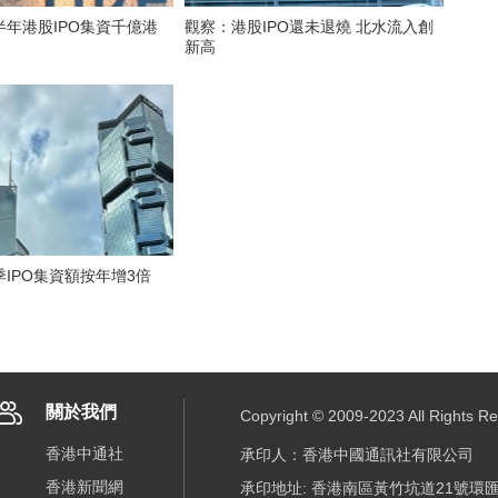
年港股IPO集資千億港
觀察：港股IPO還未退燒 北水流入創
新高
IPO集資額按年增3倍
關於我們
Copyright © 2009-2023 All R
香港中通社
承印人：香港中國通訊社有限公司
香港新聞網
承印地址: 香港南區黃竹坑道21號環匯