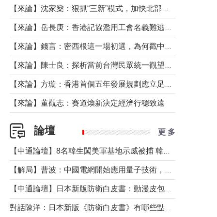
【來論】沈家燊：狠抓“三新”模式，加快北部都會區建設
【來論】岳長庚：香港記協濫用工會名義難逃法律制裁
【來論】錢言：密西根這一場初選，為何戳中了兩黨最痛的神經？
【來論】陳士良：探析當前台灣民眾統一觀望心態的深層成因
【來論】方璇：香港首個五年發展規劃應立足民生務實前行
【來論】董觀志：賽道煥新決定經濟行穩致遠
論壇
更 多
【中通論壇】8名韓生闖美軍基地示威被捕 韓國年輕人反美情緒從何而來？
【解局】曹波：中國電網開始應用量子技術，以後會不再停電嗎？
【中通論壇】日本新版防衛白皮書：動漫皮包藏不住軍國野心
對話陳洋：日本新版《防衛白皮書》有哪些點值得警惕？