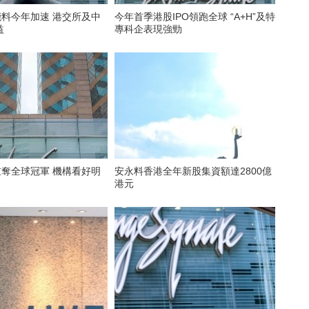
能料今年加速 港交所及中
今年首季港股IPO領跑全球 “A+H”及特
益
專科企表現強勁
重奪全球冠軍 機構看好明
安永料香港全年新股集資額達2800億
港元