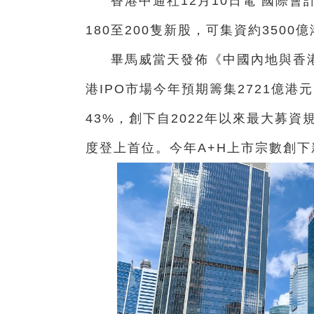
香港中通社12月10日電 國際
180至200隻新股，可集資約3500
畢馬威當天發佈《中國內地與香港I
港IPO市場今年預期籌集2721億港
43%，創下自2022年以來最大募資
度登上首位。今年A+H上市宗數創