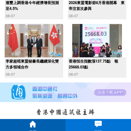
滙豐上調香港今年經濟增長預測
2026東盟電影節8月香港開幕 東
至4.5%
帝汶首次參與
08-07
08-07
李家超晤東盟秘書長繼續深化雙
香港恒生指數漲137.75點 報
方多領域合作
25668.03點
08-07
08-07