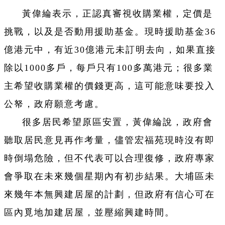
黃偉綸表示，正認真審視收購業權，定價是
挑戰，以及是否動用援助基金。現時援助基金36
億港元中，有近30億港元未訂明去向，如果直接
除以1000多戶，每戶只有100多萬港元；很多業
主希望收購業權的價錢更高，這可能意味要投入
公帑，政府願意考慮。
很多居民希望原區安置，黃偉綸說，政府會
聽取居民意見再作考量，儘管宏福苑現時沒有即
時倒塌危險，但不代表可以合理復修，政府專家
會爭取在未來幾個星期內有初步結果。大埔區未
來幾年本無興建居屋的計劃，但政府有信心可在
區內覓地加建居屋，並壓縮興建時間。