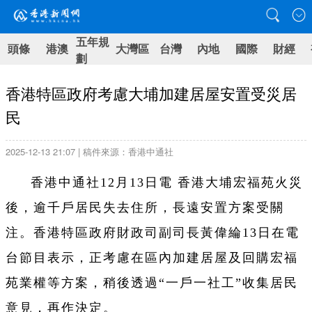
五年規
頭條
港澳
大灣區
台灣
內地
國際
財經
劃
香港特區政府考慮大埔加建居屋安置受災居
民
2025-12-13 21:07 | 稿件來源：香港中通社
香港中通社12月13日電 香港大埔宏福苑火災
後，逾千戶居民失去住所，長遠安置方案受關
注。香港特區政府財政司副司長黃偉綸13日在電
台節目表示，正考慮在區內加建居屋及回購宏福
苑業權等方案，稍後透過“一戶一社工”收集居民
意見，再作決定。